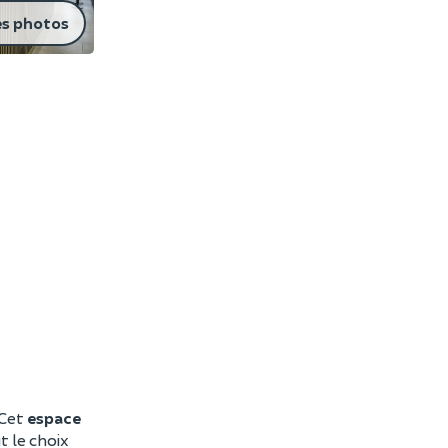
es photos
 Cet
espace
t le choix