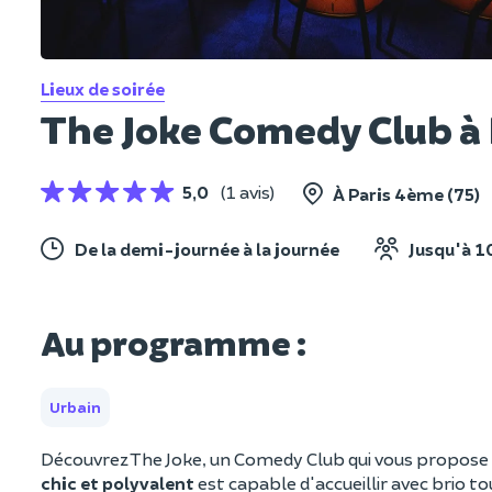
Lieux de soirée
The Joke Comedy Club à
5,0
(1 avis)
À Paris 4ème (75)
De la demi-journée à la journée
Jusqu'à 1
Au programme :
Urbain
Découvrez The Joke, un Comedy Club qui vous propose s
chic et polyvalent
est capable d'accueillir avec brio 