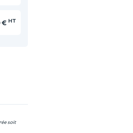
HT
 €
rée soit