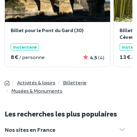
Billet pour le Pont du Gard (30)
Billet 
Cévenn
Instantané
Instan
8 €
13 €
/ personne
/ 
4,5
(4)
Activités & loisirs
Billetterie
Musées & Monuments
Les recherches les plus populaires
Nos sites en France