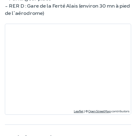
- RER D : Gare de la Ferté Alais (environ 30 mn à pied
de l'aérodrome)
Leaflet
|
©
OpenStreetMap
contributors