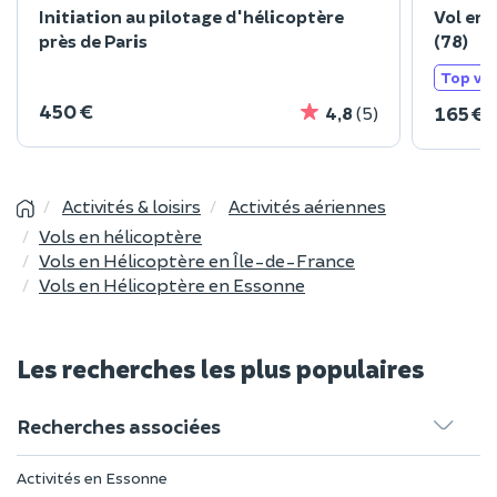
Initiation au pilotage d'hélicoptère
Vol en 
près de Paris
(78)
Top ve
450 €
165 €
4,8
(5)
Activités & loisirs
Activités aériennes
Vols en hélicoptère
Vols en Hélicoptère en Île-de-France
Vols en Hélicoptère en Essonne
Les recherches les plus populaires
Recherches associées
Activités en Essonne