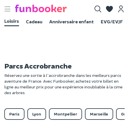
Toggle
navigation
Loisirs
Cadeau
Anniversaire enfant
EVG/EVJF
Parcs Accrobranche
Réservez une sortie à l'accrobranche dans les meilleurs parcs
aventure de France. Avec Funbooker, achetez votre billet en
ligne au meilleur prix pour une expérience inoubliable à la cime
des arbres.
Paris
Lyon
Montpellier
Marseille
Gre