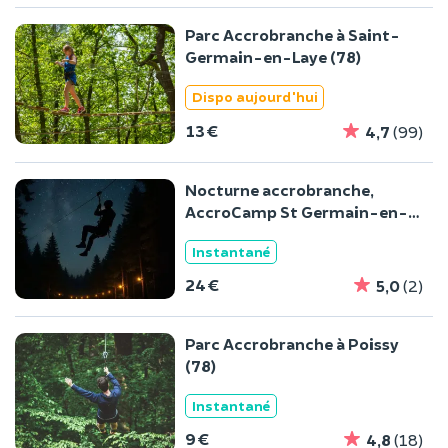
Parc Accrobranche à Saint-
Germain-en-Laye (78)
Dispo aujourd'hui
13 €
4,7
(99)
Nocturne accrobranche,
AccroCamp St Germain-en-
laye
Instantané
24 €
5,0
(2)
Parc Accrobranche à Poissy
(78)
Instantané
9 €
4,8
(18)