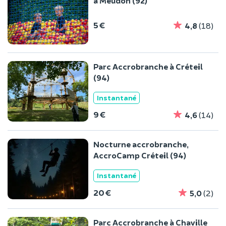
à Meudon (92)
5 €
4,8
(18)
Parc Accrobranche à Créteil
(94)
Instantané
9 €
4,6
(14)
Nocturne accrobranche,
AccroCamp Créteil (94)
Instantané
20 €
5,0
(2)
Parc Accrobranche à Chaville