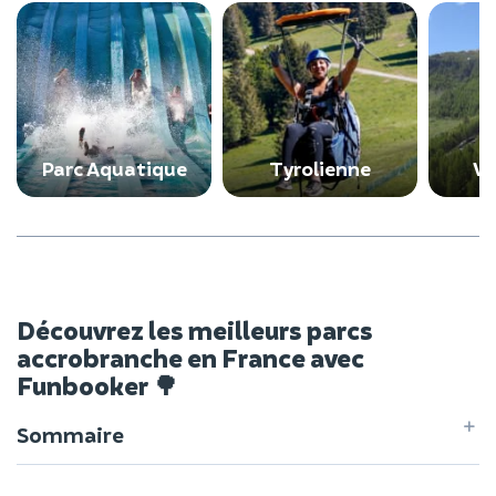
Parc Aquatique
Tyrolienne
Vi
Découvrez les meilleurs parcs
accrobranche en France avec
Funbooker 🌳
Sommaire