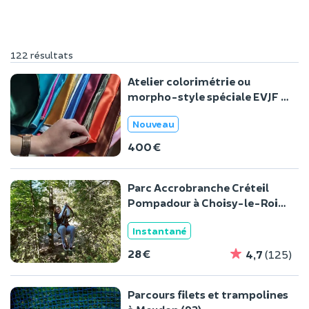
122 résultats
Atelier colorimétrie ou
morpho-style spéciale EVJF à
domicile
Nouveau
400 €
Parc Accrobranche Créteil
Pompadour à Choisy-le-Roi
(94)
Instantané
28 €
4,7
(125)
Parcours filets et trampolines