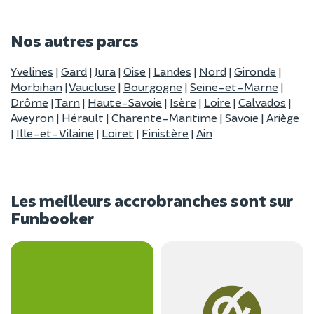
Nos autres parcs
Yvelines
|
Gard
|
Jura
|
Oise
|
Landes
|
Nord
|
Gironde
|
Morbihan
|
Vaucluse
|
Bourgogne
|
Seine-et-Marne
|
Drôme
|
Tarn
|
Haute-Savoie
|
Isère
|
Loire
|
Calvados
|
Aveyron
|
Hérault
|
Charente-Maritime
|
Savoie
|
Ariège
|
Ille-et-Vilaine
|
Loiret
|
Finistère
|
Ain
Les meilleurs accrobranches sont sur
Funbooker