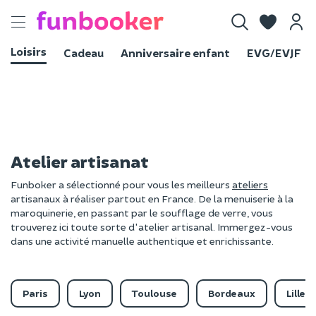
Toggle
navigation
Loisirs
Cadeau
Anniversaire enfant
EVG/EVJF
Atelier artisanat
Funboker a sélectionné pour vous les meilleurs
ateliers
artisanaux à réaliser partout en France. De la menuiserie à la
maroquinerie, en passant par le soufflage de verre, vous
trouverez ici toute sorte d'atelier artisanal. Immergez-vous
dans une activité manuelle authentique et enrichissante.
Paris
Lyon
Toulouse
Bordeaux
Lille