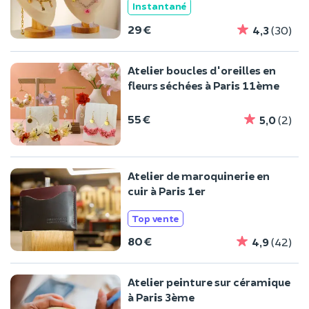
Instantané
29 €
4,3
(30)
Atelier boucles d'oreilles en
fleurs séchées à Paris 11ème
55 €
5,0
(2)
Atelier de maroquinerie en
cuir à Paris 1er
Top vente
80 €
4,9
(42)
Atelier peinture sur céramique
à Paris 3ème