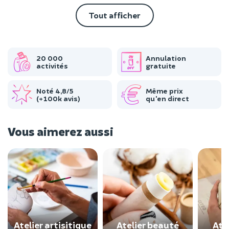
Tout afficher
20 000
Annulation
activités
gratuite
Noté 4,8/5
Même prix
(+100k avis)
qu'en direct
Vous aimerez aussi
Atelier artisitique
Atelier beauté
Atel