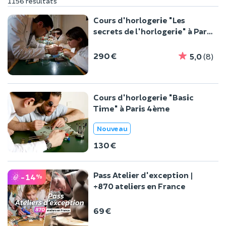
1156 résultats
Cours d'horlogerie "Les
secrets de l'horlogerie" à Paris
4ème
290 €
5,0
(8)
Cours d'horlogerie "Basic
Time" à Paris 4ème
Nouveau
130 €
Pass Atelier d'exception |
-14
%
+870 ateliers en France
69 €