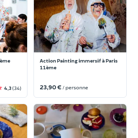
10ème
Action Painting immersif à Paris
11ème
23,90 €
/ personne
4,3
(34)