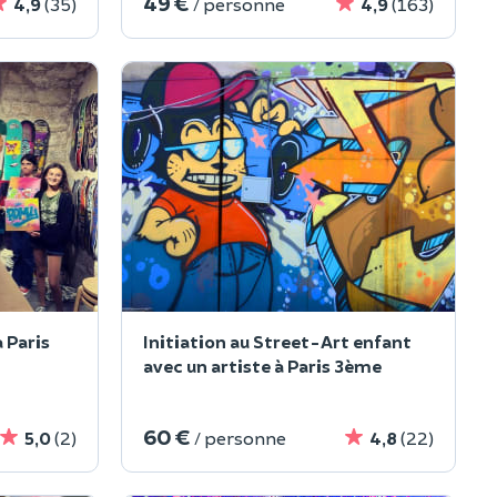
49 €
4,9
(35)
/ personne
4,9
(163)
 Paris
Initiation au Street-Art enfant
avec un artiste à Paris 3ème
60 €
5,0
(2)
/ personne
4,8
(22)