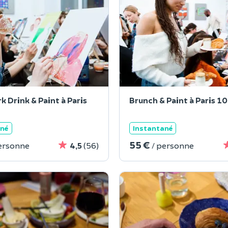
k Drink & Paint à Paris
Brunch & Paint à Paris 
ané
Instantané
55 €
ersonne
4,5
(56)
/ personne