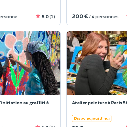
200 €
personne
5,0
(1)
/ 4 personnes
'initiation au graffiti à
Atelier peinture à Paris 
Dispo aujourd'hui