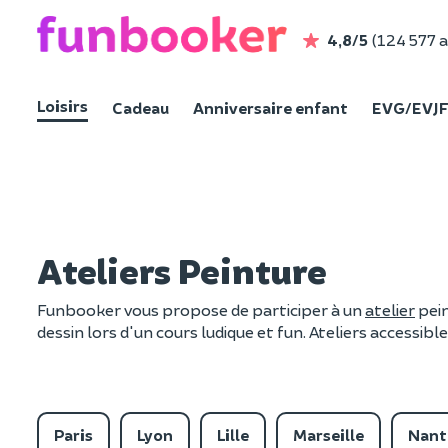
4,8/5
(124 577 a
Loisirs
Cadeau
Anniversaire enfant
EVG/EVJ
Ateliers Peinture
Funbooker vous propose de participer à un
atelier
pein
dessin lors d'un cours ludique et fun. Ateliers accessib
Paris
Lyon
Lille
Marseille
Nant