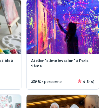
stible à
Atelier "slime invasion" à Paris
9ème
29 €
/ personne
4,3
(4)