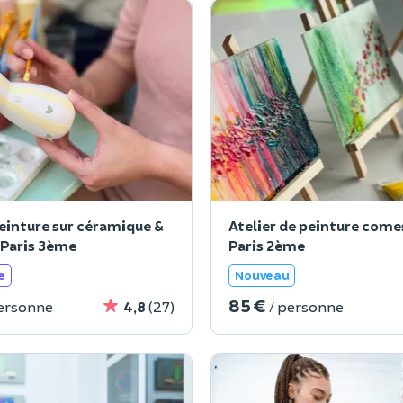
peinture sur céramique &
Atelier de peinture come
 Paris 3ème
Paris 2ème
e
Nouveau
85 €
personne
4,8
(27)
/ personne