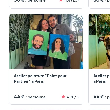
/ personne
4,8
(25)
/ 
Atelier peinture "Paint your
Atelier 
Partner" à Paris
à Paris
44 €
44 €
/ personne
4,8
(5)
/ 