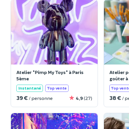
Atelier "Pimp My Toys" à Paris
Atelier 
5ème
goûter à
Instantané
Top vente
Top vent
39 €
38 €
/ personne
4,9
(27)
/ 