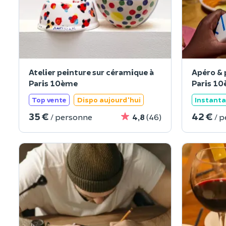
Atelier peinture sur céramique à
Apéro & 
Paris 10ème
Paris 1
Top vente
Dispo aujourd'hui
Instant
35 €
42 €
/ personne
4,8
(46)
/ 