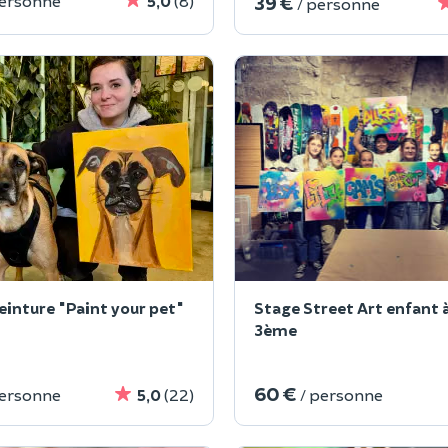
39 €
personne
5,0
(8)
/ personne
peinture "Paint your pet"
Stage Street Art enfant à
3ème
60 €
personne
5,0
(22)
/ personne