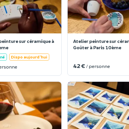
peinture sur céramique à
Atelier peinture sur cér
0ème
Goûter à Paris 10ème
ané
Dispo aujourd'hui
42 €
/ personne
personne