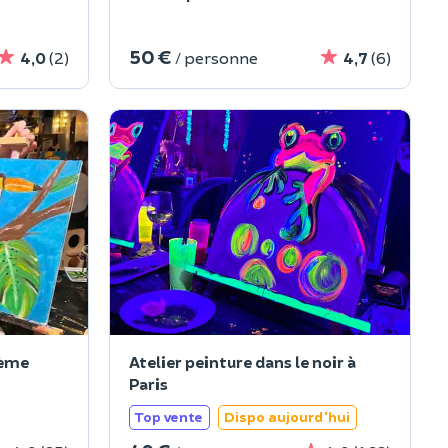
50 €
4,0
(2)
/ personne
4,7
(6)
5ème
Atelier peinture dans le noir à
Paris
Top vente
Dispo aujourd'hui