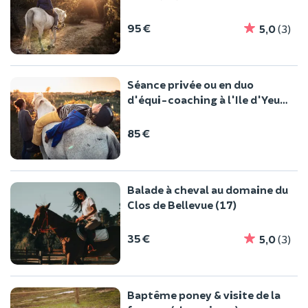
95 €
5,0
(3)
Séance privée ou en duo
d'équi-coaching à l'Ile d'Yeu
(85)
85 €
Balade à cheval au domaine du
Clos de Bellevue (17)
35 €
5,0
(3)
Baptême poney & visite de la