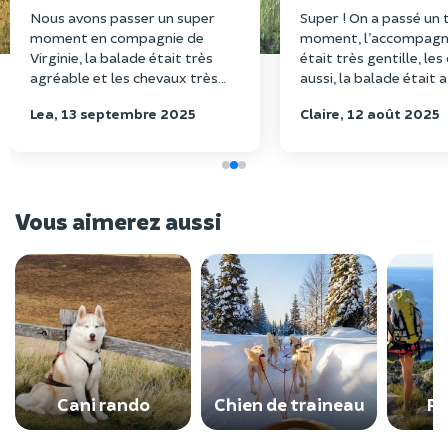
Nous avons passer un super
Super ! On a passé un 
moment en compagnie de
moment, l’accompagn
Virginie, la balade était très
était très gentille, le
agréable et les chevaux très
aussi, la balade était 
gentils. Nous reviendrons sans
dans une très belle fo
Lea, 13 septembre 2025
Claire, 12 août 2025
hésiter.
recommande à 100%
Vous aimerez aussi
Cani rando
Chien de traineau
Ra