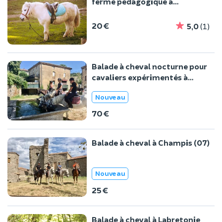
ferme pédagogique à
Mortargne (17)
20 €
5,0
(1)
Balade à cheval nocturne pour
cavaliers expérimentés à
Champis
Nouveau
70 €
Balade à cheval à Champis (07)
Nouveau
25 €
Balade à cheval à Labretonie