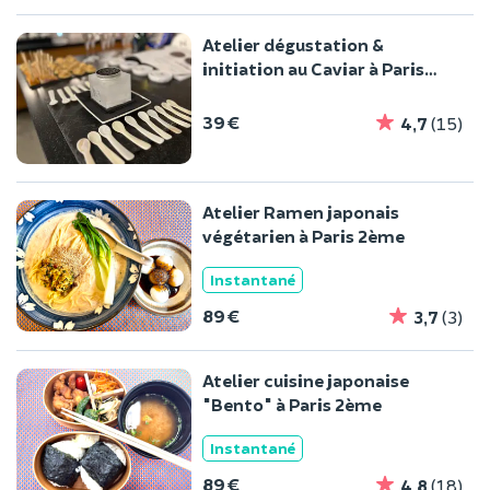
Atelier dégustation &
initiation au Caviar à Paris
6ème
39 €
4,7
(15)
Atelier Ramen japonais
végétarien à Paris 2ème
Instantané
89 €
3,7
(3)
Atelier cuisine japonaise
"Bento" à Paris 2ème
Instantané
89 €
4,8
(18)