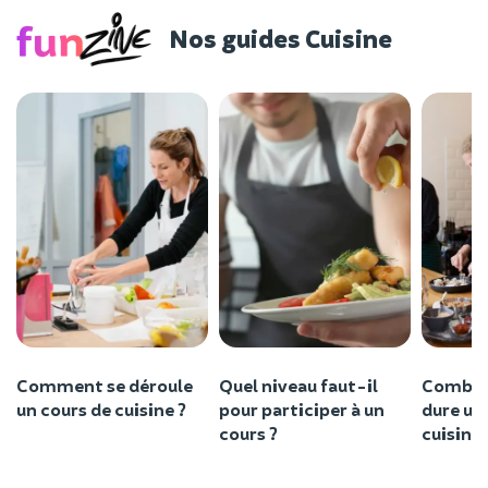
Nos guides Cuisine
Comment se déroule
Quel niveau faut-il
Combie
un cours de cuisine ?
pour participer à un
dure un
cours ?
cuisine 