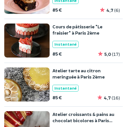
Instantané
85 €
4,7
(6)
Cours de pâtisserie "Le
fraisier" à Paris 2ème
Instantané
85 €
5,0
(17)
Atelier tarte au citron
meringuée à Paris 2ème
Instantané
85 €
4,7
(16)
Atelier croissants & pains au
chocolat bicolores à Paris
2ème