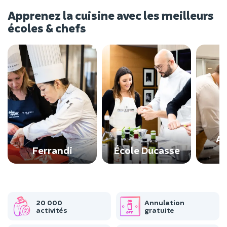
Apprenez la cuisine avec les meilleurs
écoles & chefs
At
Ferrandi
École Ducasse
20 000
Annulation
activités
gratuite