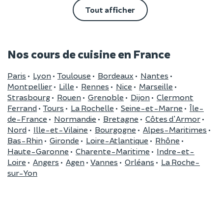
Tout afficher
Nos cours de cuisine en France
Paris
•
Lyon
•
Toulouse
•
Bordeaux
•
Nantes
•
Montpellier
•
Lille
•
Rennes
•
Nice
•
Marseille
•
Strasbourg
•
Rouen
•
Grenoble
•
Dijon
•
Clermont
Ferrand
•
Tours
•
La Rochelle
•
Seine-et-Marne
•
Île-
de-France
•
Normandie
•
Bretagne
•
Côtes d'Armor
•
Nord
•
Ille-et-Vilaine
•
Bourgogne
•
Alpes-Maritimes
•
Bas-Rhin
•
Gironde
•
Loire-Atlantique
•
Rhône
•
Haute-Garonne
•
Charente-Maritime
•
Indre-et-
Loire
•
Angers
•
Agen
•
Vannes
•
Orléans
•
La Roche-
sur-Yon