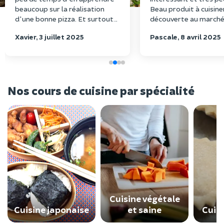
beaucoup sur la réalisation
Beau produit à cuisine
d'une bonne pizza. Et surtout
découverte au marché
de la reproduire à la maison.
Carmes !
Xavier, 3 juillet 2025
Pascale, 8 avril 2025
Nos cours de cuisine par spécialité
Cuisine végétale
Cuisine japonaise
et saine
Cuisi