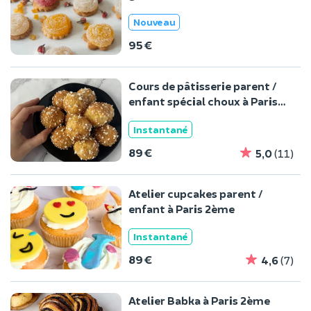
Paris 2ème
Nouveau
95 €
Cours de pâtisserie parent /
enfant spécial choux à Paris
2ème
Instantané
89 €
5,0
(11)
Atelier cupcakes parent /
enfant à Paris 2ème
Instantané
89 €
4,6
(7)
Atelier Babka à Paris 2ème