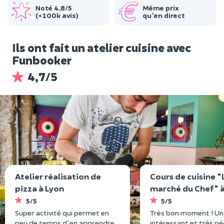
Noté 4,8/5
Même prix
(+100k avis)
qu'en direct
Ils ont fait un atelier cuisine avec
Funbooker
4,7/5
Atelier réalisation de
Cours de cuisine "
pizza à Lyon
marché du Chef" 
Toulouse
5/5
5/5
Super activité qui permet en
Très bon moment ! Un
peu de temps d'en apprendre
intéressant et très p