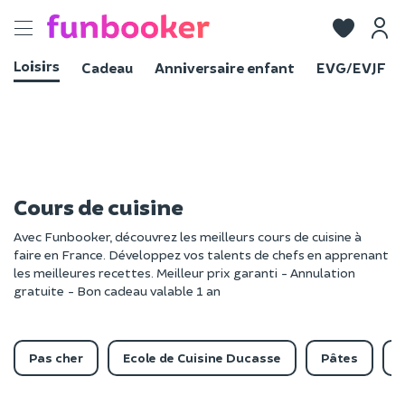
Toggle
navigation
Loisirs
Cadeau
Anniversaire enfant
EVG/EVJF
Cours de cuisine
Avec Funbooker, découvrez les meilleurs cours de cuisine à
faire en France. Développez vos talents de chefs en apprenant
les meilleures recettes. Meilleur prix garanti - Annulation
gratuite - Bon cadeau valable 1 an
Pas cher
Ecole de Cuisine Ducasse
Pâtes
P