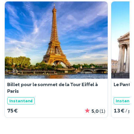
Billet pour le sommet de la Tour Eiffel à
Le Pant
Paris
Instantané
Instant
75 €
13 €
/ p
5,0
(1)