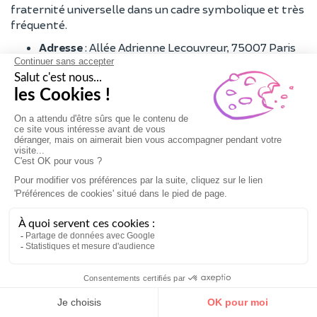
fraternité universelle dans un cadre symbolique et très
fréquenté.
Adresse
: Allée Adrienne Lecouvreur, 75007 Paris
Accès
: Métro ligne 8, station École Militaire
Horaires
: Accessible en plein air, tous les jours
Tour Saint-Jacques
Vestige de l'église Saint-Jacques-la-Boucherie, la tour
Saint-Jacques est un élégant
clocher gothique haut de
62 mètres
. Elle marque le départ du pèlerinage vers
Compostelle.
Son ascension offre l'une des plus belles vues de Paris.
Elle n'est accessible que durant l'été, via des visites
guidées, pour admirer ses sculptures et ses gargouilles.
Adresse
: Square de la Tour Saint-Jacques, 75004
Paris
Accès
: Métro lignes 1, 4, 7, 11, 14, station
Châtelet
Horaires
: Visites guidées de mai à novembre, du