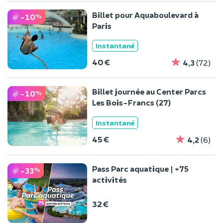
Billet pour Aquaboulevard à
-10
%
Paris
Instantané
40 €
4,3
(72)
Billet journée au Center Parcs
-10
%
Les Bois-Francs (27)
Instantané
45 €
4,2
(6)
Pass Parc aquatique | +75
-33
%
activités
32 €