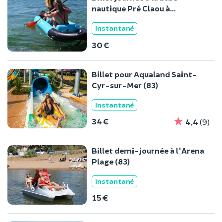
nautique Pré Claou à
Montauroux (83)
Instantané
30 €
Billet pour Aqualand Saint-
Cyr-sur-Mer (83)
Instantané
34 €
4,4
(9)
Billet demi-journée à l'Arena
Plage (83)
Instantané
15 €