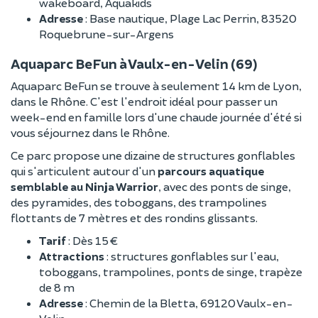
wakeboard, Aquakids
Adresse
: Base nautique, Plage Lac Perrin, 83520
Roquebrune-sur-Argens
Aquaparc BeFun à Vaulx-en-Velin (69)
Aquaparc BeFun se trouve à seulement 14 km de Lyon,
dans le Rhône. C'est l'endroit idéal pour passer un
week-end en famille lors d'une chaude journée d'été si
vous séjournez dans le Rhône.
Ce parc propose une dizaine de structures gonflables
qui s'articulent autour d'un
parcours aquatique
semblable au Ninja Warrior
, avec des ponts de singe,
des pyramides, des toboggans, des trampolines
flottants de 7 mètres et des rondins glissants.
Tarif
: Dès 15 €
Attractions
: structures gonflables sur l'eau,
toboggans, trampolines, ponts de singe, trapèze
de 8 m
Adresse
: Chemin de la Bletta, 69120 Vaulx-en-