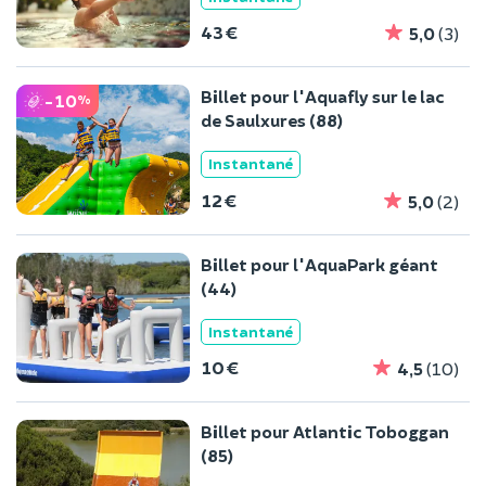
43 €
5,0
(3)
Billet pour l'Aquafly sur le lac
-10
%
de Saulxures (88)
Instantané
12 €
5,0
(2)
Billet pour l'AquaPark géant
(44)
Instantané
10 €
4,5
(10)
Billet pour Atlantic Toboggan
(85)