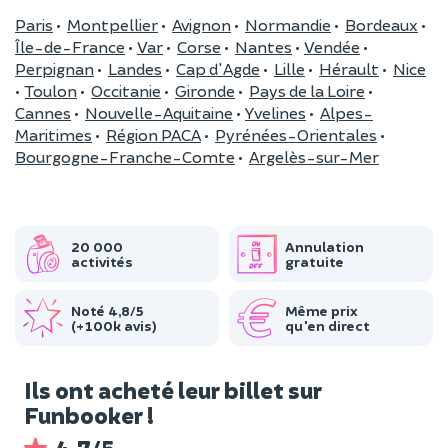
Paris
•
Montpellier
•
Avignon
•
Normandie
•
Bordeaux
•
Île-de-France
•
Var
•
Corse
•
Nantes
•
Vendée
•
Perpignan
•
Landes
•
Cap d'Agde
•
Lille
•
Hérault
•
Nice
•
Toulon
•
Occitanie
•
Gironde
•
Pays de la Loire
•
Cannes
•
Nouvelle-Aquitaine
•
Yvelines
•
Alpes-
Maritimes
•
Région PACA
•
Pyrénées-Orientales
•
Bourgogne-Franche-Comte
•
Argelès-sur-Mer
20 000
Annulation
activités
gratuite
Noté 4,8/5
Même prix
(+100k avis)
qu'en direct
Ils ont acheté leur billet sur
Funbooker !