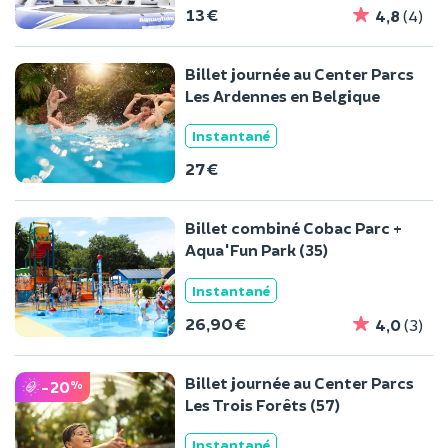
13 €
4,8
(4)
Billet journée au Center Parcs
Les Ardennes en Belgique
Instantané
27 €
Billet combiné Cobac Parc +
Aqua'Fun Park (35)
Instantané
26,90 €
4,0
(3)
Billet journée au Center Parcs
-20
%
Les Trois Forêts (57)
Instantané