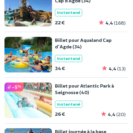
Cap d’Agde (34)
Instantané
22 €
4,4
(168)
Billet pour Aqualand Cap
d'Agde (34)
Instantané
34 €
4,4
(13)
Billet pour Atlantic Park à
-5
%
Seignosse (40)
Instantané
26 €
4,4
(20)
Billet journée à la base