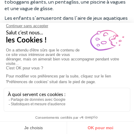
toboggans géants, un pentagliss, une piscine à vagues
et une vague de glisse.
Les enfants s'amuseront dans l'aire de jeux aquatiques
et les structures gonflables, tandis que les adultes
pourront se détendre dans l'espace balnéo équipé de
sauna, hammam, jacuzzi et douches hydromassantes.
Attractions
: plus de 20 attractions, rivière à
bouées, toboggans géants, pentagliss, piscine à
vagues, vague de glisse, aire de jeux aquatiques,
structures gonflables, espace balnéo
Adresse
: route du Stade, 17550 Dolus-d'Oléron
Aqualudia à Muret (31)
À seulement 20 km au sud de Toulouse, Aqualudia est
le
plus grand complexe aquatique du sud de la Haute-
Garonne
. Sur un terrain de 3 hectares, il offre 1 400 m²
de bassins, incluant un bassin sportif, un bassin ludique
avec rivière à courant, une pataugeoire et un toboggan
de 60 mètres.