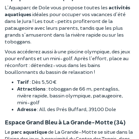
L'Aquaparc de Dole vous propose toutes les
activités
aquatiques
idéales pour occuper vos vacances d'été
dans le Jura ! Les tout-petits profiteront de la
pataugeoire avec leurs parents, tandis que les plus
grands s'amuseront dans la rivière rapide ou sur les
toboggans.
Vous accéderez aussi à une piscine olympique, des jeux
pour enfants et un mini-golf. Après l'effort, place au
réconfort : détendez-vous dans les bains
bouillonnants du bassin de relaxation !
Tarif
: Dès 5,50 €
Attractions
: toboggan de 66 m, pentagliss,
rivière rapide, bassin olympique, pataugeoire,
mini-golf
Adresse
: All. des Prés Buffard, 39100 Dole
Espace Grand Bleu à La Grande-Motte (34)
Le
parc aquatique
de La Grande-Motte se situe dans la
Plaine des jeux, à proximité du Centre des Tennis, dans