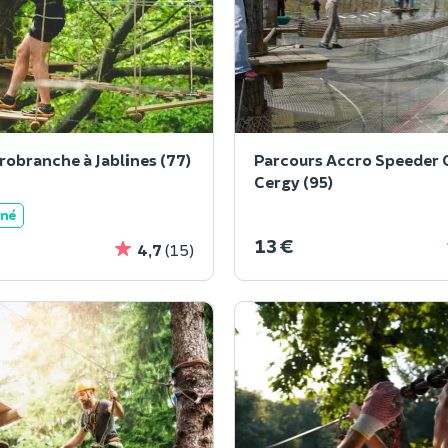
robranche à Jablines (77)
Parcours Accro Speeder 
Cergy (95)
ané
13 €
4,7
(15)