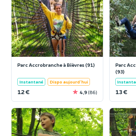
Parc Accrobranche à Bièvres (91)
Parc Acc
(93)
Instantané
Dispo aujourd'hui
Instant
12 €
13 €
4,9
(86)