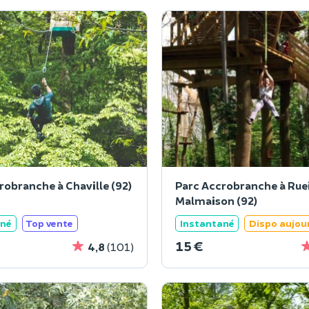
robranche à Chaville (92)
Parc Accrobranche à Rue
Malmaison (92)
ané
Top vente
Instantané
Dispo aujou
15 €
4,8
(101)