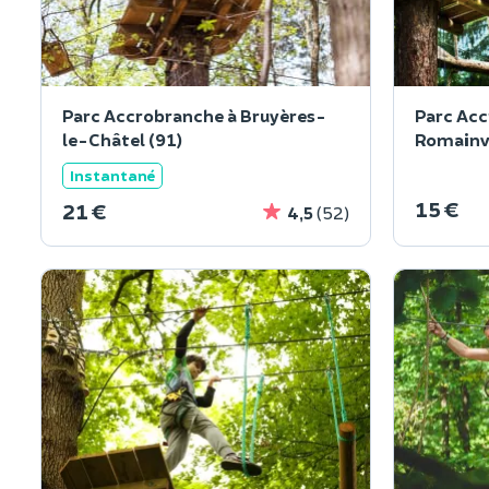
Parc Accrobranche à Bruyères-
Parc Acc
le-Châtel (91)
Romainvi
Instantané
15 €
21 €
4,5
(52)