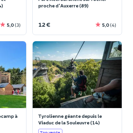
4)
proche d'Auxerre (89)
12 €
5,0
(3)
5,0
(4)
ocamp à
Tyrolienne géante depuis le
Viaduc de la Souleuvre (14)
Top vente