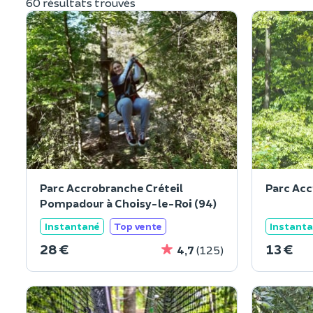
60 résultats trouvés
Parc Accrobranche Créteil
Parc Acc
Pompadour à Choisy-le-Roi (94)
Instantané
Top vente
Instant
28 €
13 €
4,7
(125)