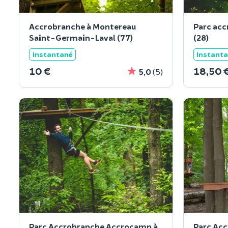
Accrobranche à Montereau
Parc acc
Saint-Germain-Laval (77)
(28)
Instantané
Instant
10 €
18,50 
5,0
(5)
Parc Accrobranche Accrocamp à
Parc Ac