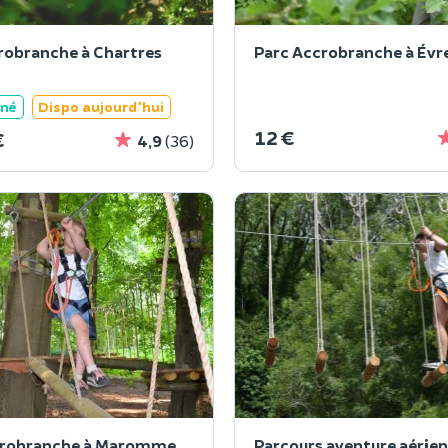
robranche à Chartres
Parc Accrobranche à Évre
ané
Dispo aujourd'hui
12 €
€
4,9
(36)
crobranche à Maromme
Parcours aventure aérien