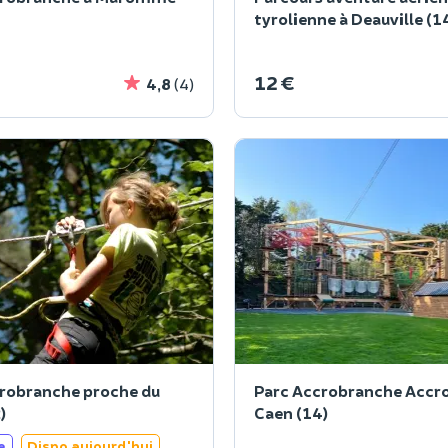
tyrolienne à Deauville (1
12 €
4,8
(4)
robranche proche du
Parc Accrobranche Accr
)
Caen (14)
e
Dispo aujourd'hui