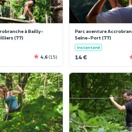
robranche à Bailly-
Parc aventure Accrobran
lliers (77)
Seine-Port (77)
Instantané
14 €
4,6
(15)