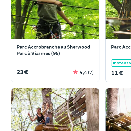
Parc Accrobranche au Sherwood
Parc Acc
Parc à Viarmes (95)
Instant
23 €
11 €
4,4
(7)