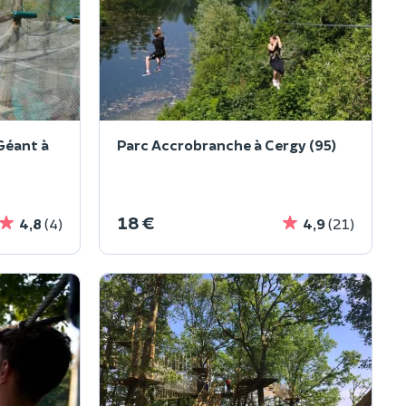
Géant à
Parc Accrobranche à Cergy (95)
18 €
4,8
(4)
4,9
(21)