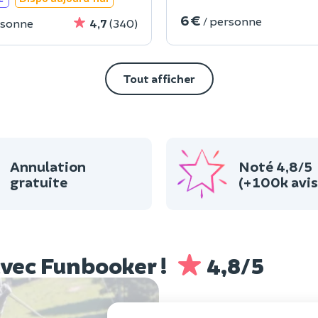
6 €
/ personne
rsonne
4,7
(340)
Tout afficher
Annulation
Noté 4,8/5
gratuite
(+100k avis
 avec Funbooker !
4,8/5