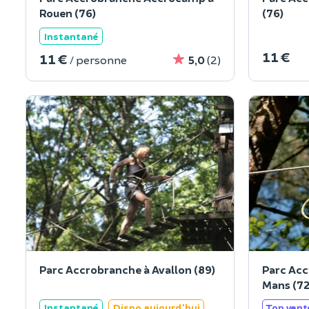
Rouen (76)
(76)
Instantané
11 €
11 €
/ personne
5,0
(2)
Parc Accrobranche à Avallon (89)
Parc Acc
Mans (72
Instantané
Dispo aujourd'hui
Top vent