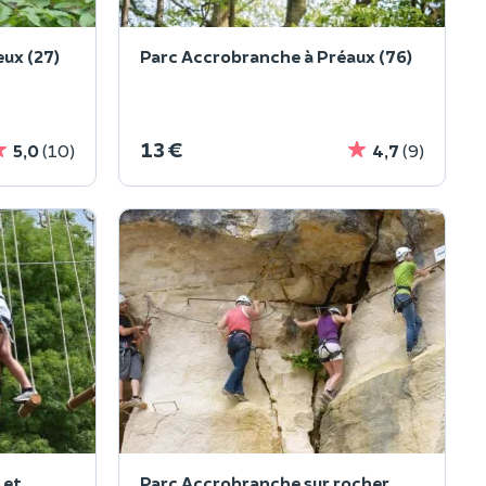
ux (27)
Parc Accrobranche à Préaux (76)
13 €
5,0
(10)
4,7
(9)
 et
Parc Accrobranche sur rocher