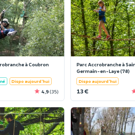
robranche à Coubron
Parc Accrobranche à Sai
Germain-en-Laye (78)
ané
Dispo aujourd'hui
Dispo aujourd'hui
13 €
4,9
(35)