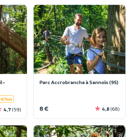
il-
Parc Accrobranche à Sannois (95)
rd'hui
8 €
4,8
(68)
4,7
(59)