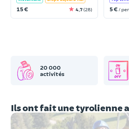
15 €
5 €
4,7
(28)
/ pe
20 000
activités
Ils ont fait une tyrolienne