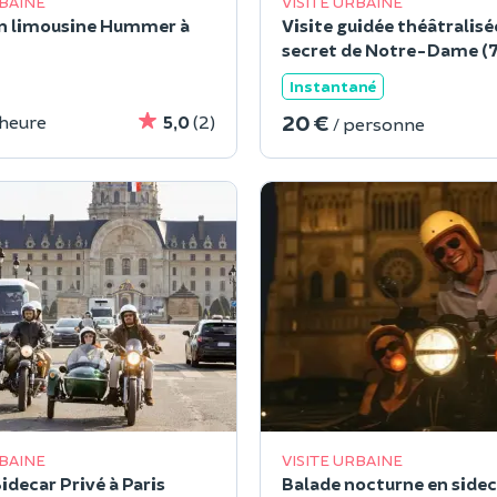
RBAINE
VISITE URBAINE
n limousine Hummer à
Visite guidée théâtralisée
secret de Notre-Dame (7
Instantané
20 €
 heure
5,0
(2)
/ personne
RBAINE
VISITE URBAINE
idecar Privé à Paris
Balade nocturne en sidec