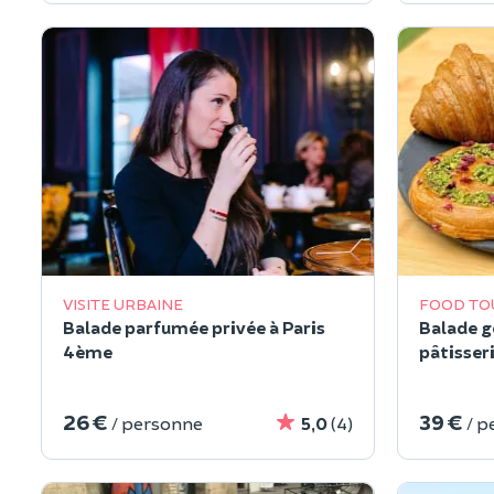
VISITE URBAINE
FOOD TO
Balade parfumée privée à Paris
Balade g
4ème
pâtisseri
26 €
39 €
/ personne
5,0
(4)
/ p