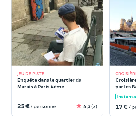
JEU DE PISTE
CROISIÈR
Enquête dans le quartier du
Croisièr
Marais à Paris 4ème
par les B
Instant
25 €
17 €
/ personne
4,3
(3)
/ 