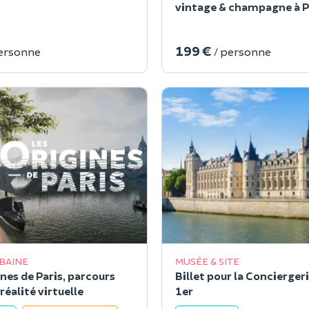
vintage & champagne à P
199 €
personne
/ personne
RBAINE
MUSÉE & SITE
nes de Paris, parcours
Billet pour la Conciergeri
réalité virtuelle
1er