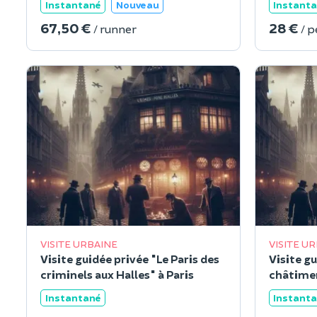
Instantané
Nouveau
Instant
67,50 €
28 €
/ runner
/ 
VISITE URBAINE
VISITE U
Visite guidée privée "Le Paris des
Visite gu
criminels aux Halles" à Paris
châtimen
Instantané
Instant