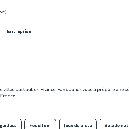
vis)
F
Entreprise
e villes partout en France. Funbooker vous a préparé une sél
 France.
 guidées
Food Tour
Jeux de piste
Balade nat