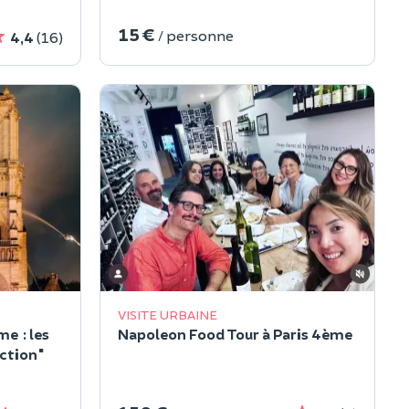
15 €
/ personne
4,4
(16)
VISITE URBAINE
e : les
Napoleon Food Tour à Paris 4ème
uction"