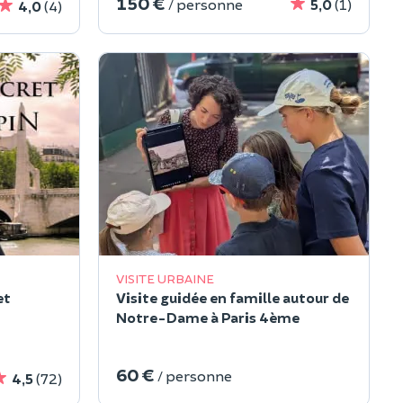
150 €
/ personne
5,0
(1)
4,0
(4)
VISITE URBAINE
et
Visite guidée en famille autour de
Notre-Dame à Paris 4ème
60 €
/ personne
4,5
(72)