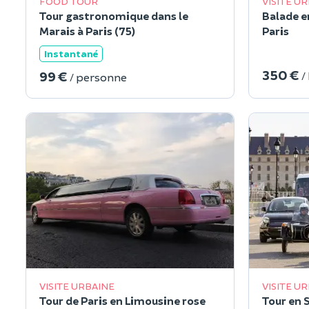
FOOD TOUR
VISITE U
Tour gastronomique dans le
Balade e
Marais à Paris (75)
Paris
Instantané
350 €
99 €
/
/ personne
VISITE URBAINE
VISITE U
Tour de Paris en Limousine rose
Tour en S