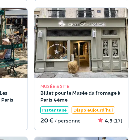
MUSÉE & SITE
"Les
Billet pour le Musée du fromage à
 Paris
Paris 4ème
Instantané
Dispo aujourd'hui
20 €
/ personne
4,9
(17)