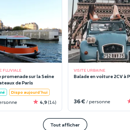
E FLUVIALE
VISITE URBAINE
e promenade sur la Seine
Balade en voiture 2CV à P
ateaux de Paris
ané
Dispo aujourd'hui
36 €
/ personne
personne
4,9
(14)
Tout afficher