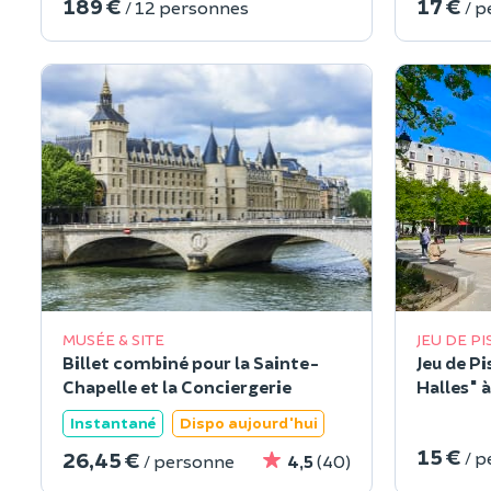
189 €
17 €
/ 12 personnes
/ 
MUSÉE & SITE
JEU DE PI
Billet combiné pour la Sainte-
Jeu de P
Chapelle et la Conciergerie
Halles" à
Instantané
Dispo aujourd'hui
15 €
26,45 €
/ 
/ personne
4,5
(40)