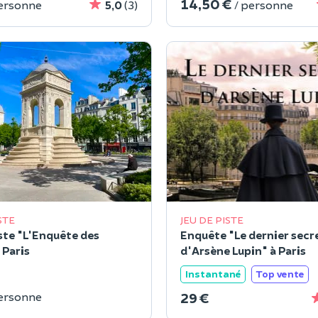
14,50 €
personne
5,0
(3)
/ personne
STE
JEU DE PISTE
iste "L'Enquête des
Enquête "Le dernier secr
 Paris
d'Arsène Lupin" à Paris
Instantané
Top vente
29 €
personne