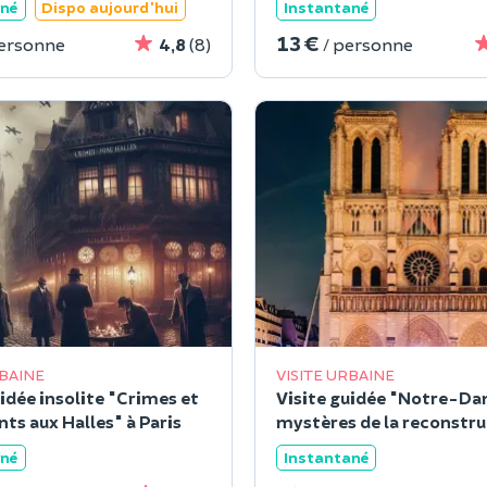
ané
Dispo aujourd'hui
Instantané
13 €
personne
4,8
(8)
/ personne
RBAINE
VISITE URBAINE
idée insolite "Crimes et
Visite guidée "Notre-Dam
ts aux Halles" à Paris
mystères de la reconstr
ané
Instantané