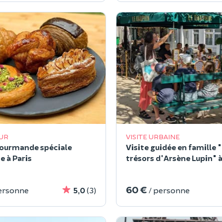
UR
VISITE URBAINE
ourmande spéciale
Visite guidée en famille 
e à Paris
trésors d'Arsène Lupin" à
60 €
ersonne
5,0
(3)
/ personne