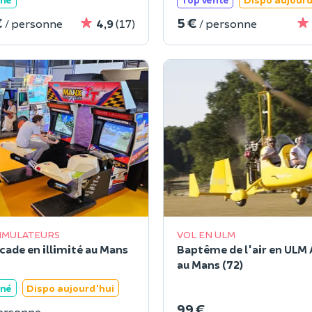
€
5 €
/ personne
4,9
(17)
/ personne
IMULATEURS
VOL EN ULM
rcade en illimité au Mans
Baptême de l'air en ULM
au Mans (72)
ané
Dispo aujourd'hui
99 €
personne