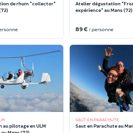
ion de rhum "collector"
Atelier dégustation "Fr
(72)
expérience" au Mans (72)
89 €
personne
/ personne
LM
SAUT EN PARACHUTE
on au pilotage en ULM
Saut en Parachute au Man
 au Mans (72)