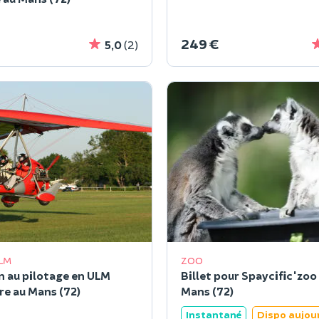
249 €
5,0
(2)
LM
ZOO
on au pilotage en ULM
Billet pour Spaycific'zoo
re au Mans (72)
Mans (72)
Instantané
Dispo aujou