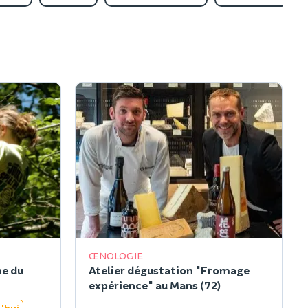
ŒNOLOGIE
he du
Atelier dégustation "Fromage
expérience" au Mans (72)
'hui