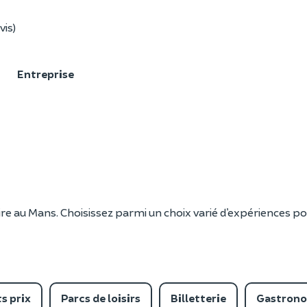
vis)
F
Entreprise
ire au Mans. Choisissez parmi un choix varié d’expériences po
s prix
Parcs de loisirs
Billetterie
Gastron