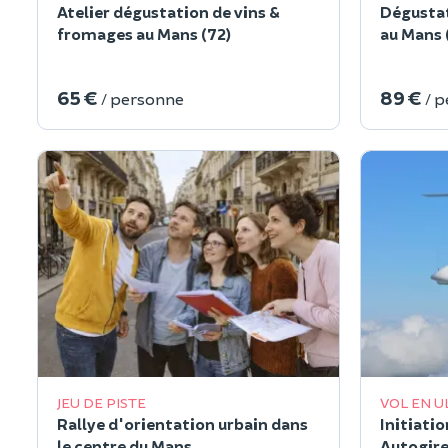
Atelier dégustation de vins &
Dégustat
fromages au Mans (72)
au Mans 
65 €
89 €
/ personne
/ 
JEU DE PISTE
VOL EN U
Rallye d'orientation urbain dans
Initiati
le centre du Mans
Autogire