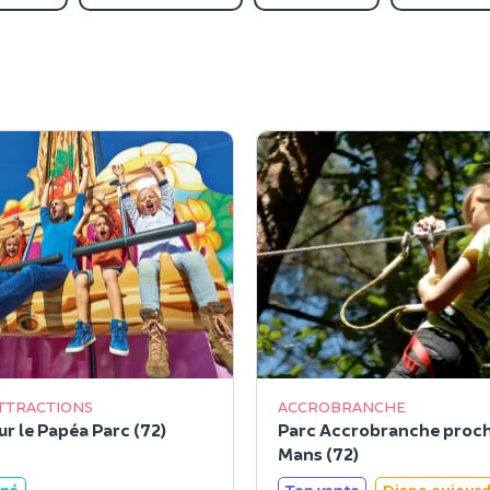
TTRACTIONS
ACCROBRANCHE
Billet pour le Papéa Parc (72)
Parc Accrobranche proc
Mans (72)
ané
Top vente
Dispo aujourd