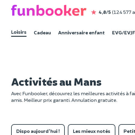
4,8/5
(124 577 a
Loisirs
Cadeau
Anniversaire enfant
EVG/EVJ
Activités au Mans
Avec Funbooker, découvrez les meilleures activités à fa
amis. Meilleur prix garanti. Annulation gratuite.
Dispo aujourd'hui !
Les mieux notés
Petit