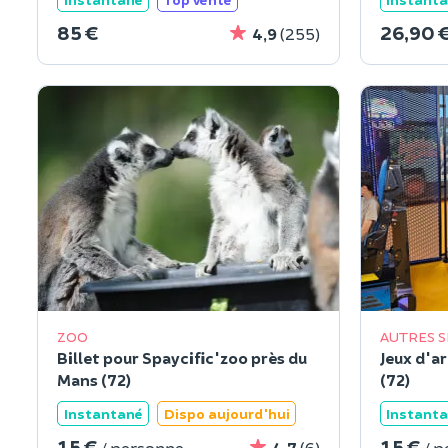
85 €
26,90 
4,9
(255)
ZOO
AUTRES S
Billet pour Spaycific'zoo près du
Jeux d'a
Mans (72)
(72)
Instantané
Dispo aujourd'hui
Instant
15 €
15 €
/ personne
4,7
(6)
/ 