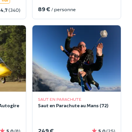
89 €
/ personne
4,7
(340)
SAUT EN PARACHUTE
 Autogire
Saut en Parachute au Mans (72)
249 €
5,0
(8)
5,0
(25)