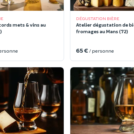
IE
DÉGUSTATION BIÈRE
cords mets & vins au
Atelier dégustation de bi
)
fromages au Mans (72)
65 €
personne
/ personne