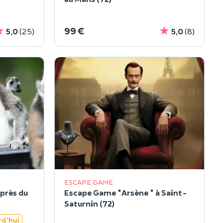
99 €
5,0
(25)
5,0
(8)
ESCAPE GAME
 près du
Escape Game "Arsène " à Saint-
Saturnin (72)
rd'hui