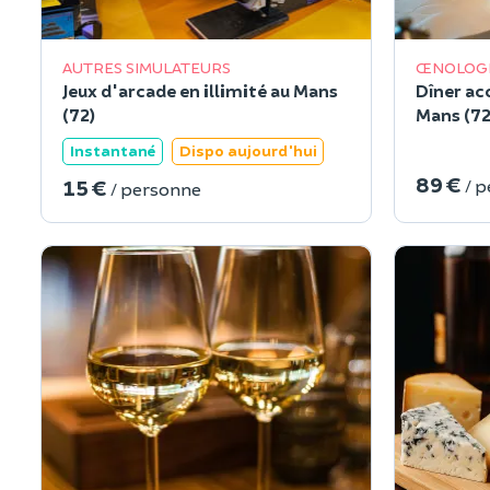
AUTRES SIMULATEURS
ŒNOLOG
Jeux d'arcade en illimité au Mans
Dîner ac
(72)
Mans (72
Instantané
Dispo aujourd'hui
89 €
15 €
/ 
/ personne