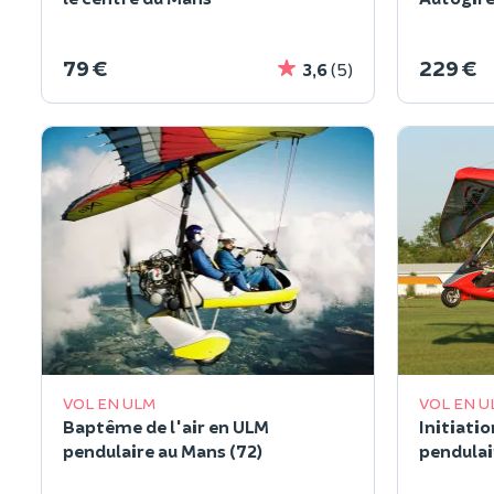
79 €
229 €
3,6
(5)
VOL EN ULM
VOL EN U
Baptême de l'air en ULM
Initiati
pendulaire au Mans (72)
pendulai