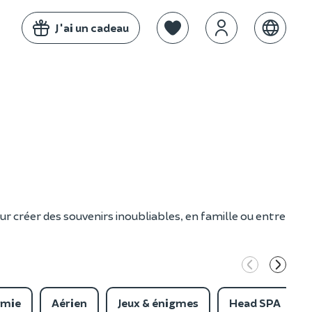
J'ai un cadeau
ur créer des souvenirs inoubliables, en famille ou entre
omie
Aérien
Jeux & énigmes
Head SPA