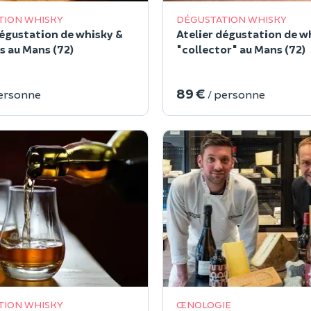
TION WHISKY
DÉGUSTATION WHISKY
dégustation de whisky &
Atelier dégustation de w
 au Mans (72)
"collector" au Mans (72)
89 €
personne
/ personne
TION WHISKY
ŒNOLOGIE