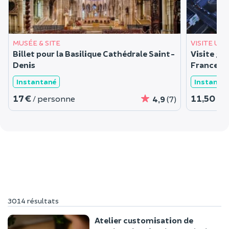
MUSÉE & SITE
VISITE UR
Billet pour la Basilique Cathédrale Saint-
Visite gu
Denis
France (9
Instantané
Instanta
17 €
11,50 €
/ personne
/
4,9
(7)
3014 résultats
Atelier customisation de