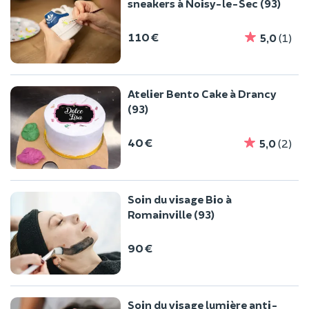
sneakers à Noisy-le-Sec (93)
110 €
5,0
(1)
Atelier Bento Cake à Drancy
(93)
40 €
5,0
(2)
Soin du visage Bio à
Romainville (93)
90 €
Soin du visage lumière anti-