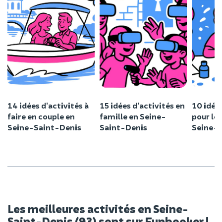
14 idées d’activités à
15 idées d’activités en
10 idées
faire en couple en
famille en Seine-
pour le
Seine-Saint-Denis
Saint-Denis
Seine-
Les meilleures activités en Seine-
Saint-Denis (93) sont sur Funbooker !