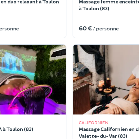
en duo relaxant à Toulon
Massage femme enceinte
à Toulon (83)
60 €
personne
/ personne
A
CALIFORNIEN
 à Toulon (83)
Massage Californien en d
Valette-du-Var (83)