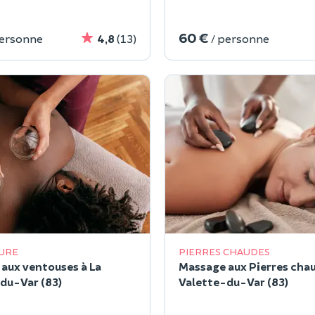
60 €
personne
4,8
(13)
/ personne
URE
PIERRES CHAUDES
aux ventouses à La
Massage aux Pierres chau
du-Var (83)
Valette-du-Var (83)