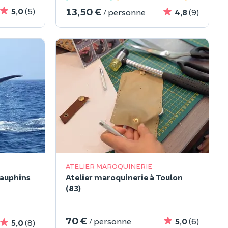
13,50 €
5,0
(5)
/ personne
4,8
(9)
ATELIER MAROQUINERIE
dauphins
Atelier maroquinerie à Toulon
(83)
70 €
/ personne
5,0
(6)
5,0
(8)