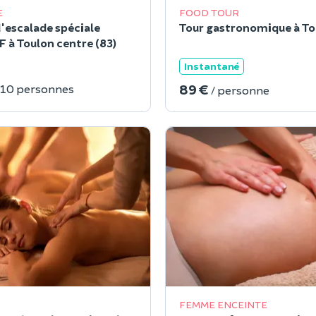
E
FOOD TOUR
'escalade spéciale
Tour gastronomique à To
 à Toulon centre (83)
Instantané
89 €
 10 personnes
/ personne
FEMME ENCEINTE