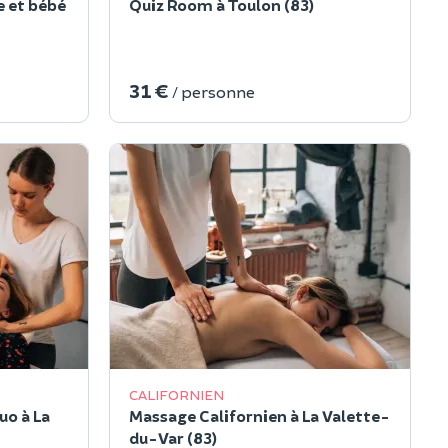
 et bébé
Quiz Room à Toulon (83)
31 €
/ personne
CALIFORNIEN
uo à La
Massage Californien à La Valette-
du-Var (83)