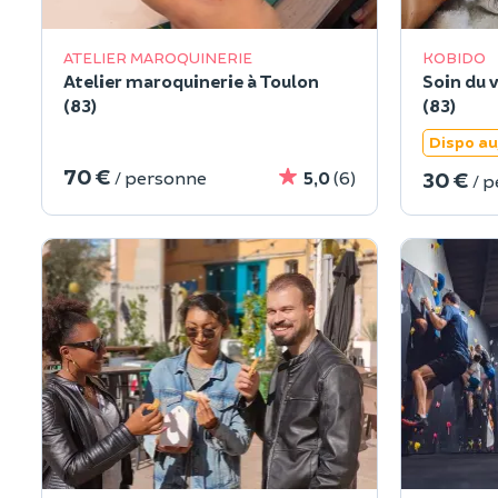
ATELIER MAROQUINERIE
KOBIDO
Atelier maroquinerie à Toulon
Soin du 
(83)
(83)
Dispo au
70 €
30 €
/ personne
5,0
(6)
/ 