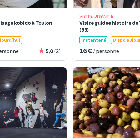
VISITE URBAINE
visage kobido à Toulon
Visite guidée histoire de
(83)
jourd'hui
Instantané
Dispo aujou
16 €
personne
5,0
(2)
/ personne