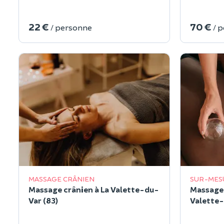
22 €
70 €
/ personne
/ 
MASSAGE CRÂNIEN
SUR-MES
Massage crânien à La Valette-du-
Massage 
Var (83)
Valette-