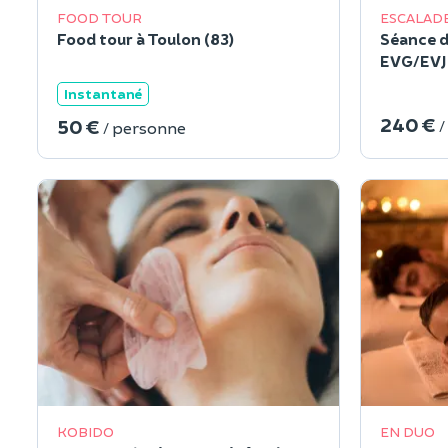
FOOD TOUR
ESCALAD
Food tour à Toulon (83)
Séance d
EVG/EVJF
Instantané
240 €
50 €
/
/ personne
KOBIDO
EN DUO