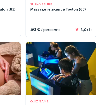
SUR-MESURE
ulon (83)
Massage relaxant à Toulon (83)
50 €
/ personne
4,0
(1)
QUIZ GAME