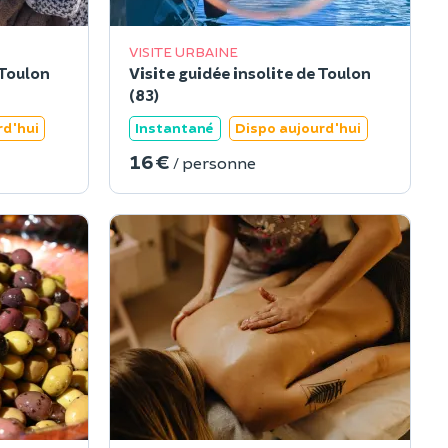
VISITE URBAINE
 Toulon
Visite guidée insolite de Toulon
(83)
rd'hui
Instantané
Dispo aujourd'hui
16 €
/ personne