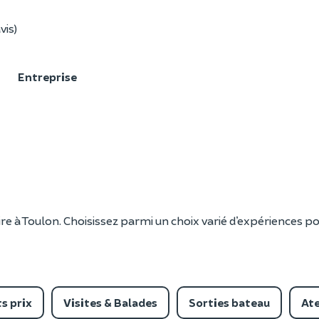
vis)
F
Entreprise
ire à Toulon. Choisissez parmi un choix varié d’expériences po
s prix
Visites & Balades
Sorties bateau
Ate