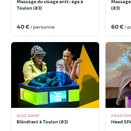
Massage du visage anti-âge à
Massage 
Toulon (83)
(83)
40 €
60 €
/ personne
/ 
QUIZ GAME
HEAD SP
Blindtest à Toulon (83)
Head SPA