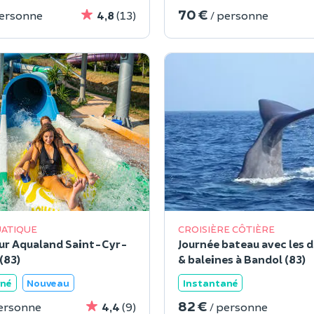
70 €
personne
4,8
(13)
/ personne
UATIQUE
CROISIÈRE CÔTIÈRE
our Aqualand Saint-Cyr-
Journée bateau avec les 
(83)
& baleines à Bandol (83)
ané
Nouveau
Instantané
82 €
personne
4,4
(9)
/ personne