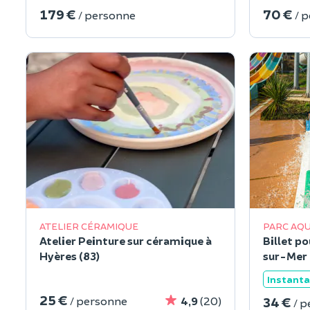
179 €
70 €
/ personne
/ 
ATELIER CÉRAMIQUE
PARC AQ
Atelier Peinture sur céramique à
Billet p
Hyères (83)
sur-Mer 
Instant
25 €
34 €
/ personne
4,9
(20)
/ 