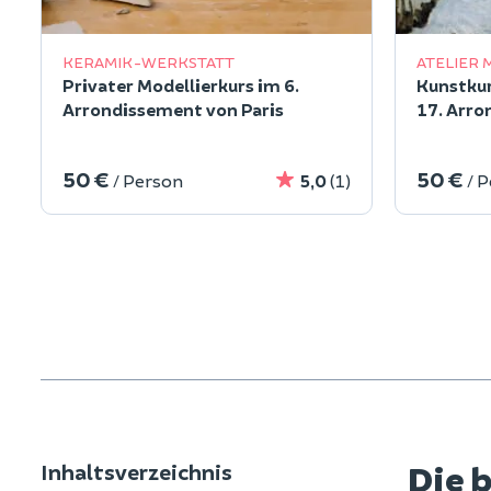
KERAMIK-WERKSTATT
ATELIER 
Privater Modellierkurs im 6.
Kunstkur
Arrondissement von Paris
17. Arro
50 €
50 €
/ Person
5,0
(1)
/ 
Die b
Inhaltsverzeichnis