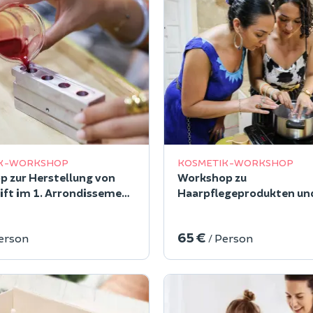
K-WORKSHOP
KOSMETIK-WORKSHOP
 zur Herstellung von
Workshop zu
ift im 1. Arrondissement
Haarpflegeprodukten un
s
Brunch/Apéro im 1.
Arrondissement von Pari
65 €
Person
/ Person