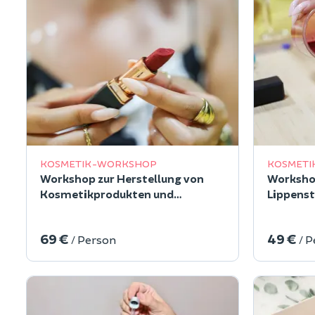
KOSMETIK-WORKSHOP
KOSMETI
Workshop zur Herstellung von
Workshop
Kosmetikprodukten und
Lippenst
Brunch/Apéro im 1.
von Pari
Arrondissement von Paris
69 €
49 €
/ Person
/ 