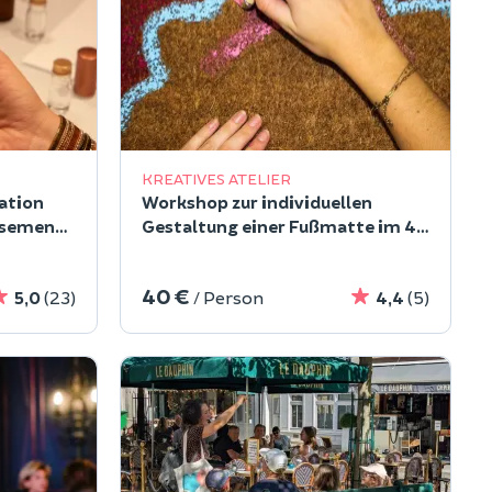
KREATIVES ATELIER
ation
Workshop zur individuellen
ssement
Gestaltung einer Fußmatte im 4.
Arrondissement von Paris
40 €
5,0
(23)
/ Person
4,4
(5)