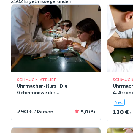
2502 Ergebnisse gefunden
SCHMUCK-ATELIER
SCHMUCK
Uhrmacher-Kurs „Die
Uhrmach
Geheimnisse der
4. Arron
Uhrmacherkunst“ im 4.
Neu
Arrondissement von Paris
290 €
130 €
/ Person
5,0
(8)
/