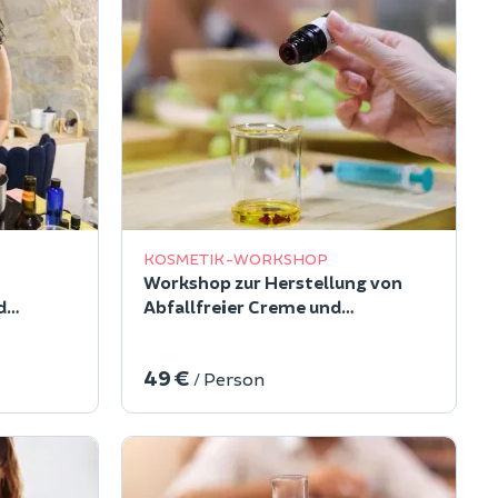
KOSMETIK-WORKSHOP
Workshop zur Herstellung von
d
Abfallfreier Creme und
Deodorant in Paris 1
s
49 €
/ Person