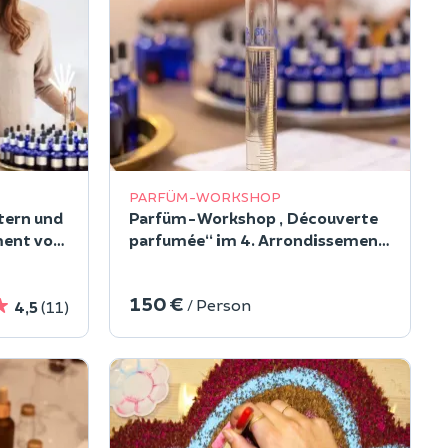
PARFÜM-WORKSHOP
tern und
Parfüm-Workshop „Découverte
ment von
parfumée“ im 4. Arrondissement
von Paris
150 €
/ Person
4,5
(11)