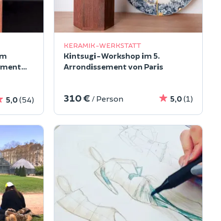
KERAMIK-WERKSTATT
um
Kintsugi-Workshop im 5.
sement
Arrondissement von Paris
310 €
/ Person
5,0
(1)
5,0
(54)