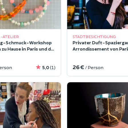
-ATELIER
STADTBESICHTIGUNG
ng-Schmuck-Workshop
Privater Duft-Spazierga
 zu Hause in Paris und der
Arrondissement von Pari
le-de-France
26 €
Person
5,0
(1)
/ Person