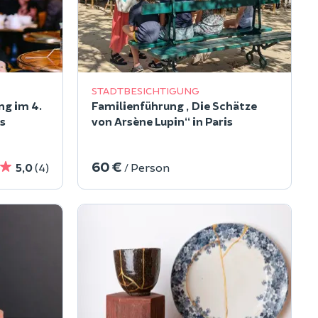
STADTBESICHTIGUNG
ng im 4.
Familienführung „Die Schätze
s
von Arsène Lupin“ in Paris
60 €
5,0
(4)
/ Person