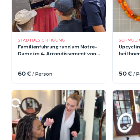
STADTBESICHTIGUNG
SCHMUCK
Familienführung rund um Notre-
Upcycli
Dame im 4. Arrondissement von
bei Ihnen
Paris
Region Î
60 €
50 €
/ Person
/ 