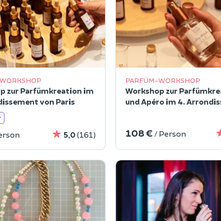
-WORKSHOP
PARFÜM-WORKSHOP
p zur Parfümkreation im
Workshop zur Parfümkre
dissement von Paris
und Apéro im 4. Arrondi
von Paris
r
108 €
/ Person
erson
5,0
(161)