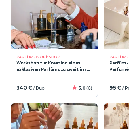
PARFÜM-WORKSHOP
PARFÜM
Workshop zur Kreation eines
Parfüm-
exklusiven Parfüms zu zweit im 4.
Parfumé
Arrondissement von Paris
von Pari
340 €
95 €
/ Duo
5,0
(6)
/ P