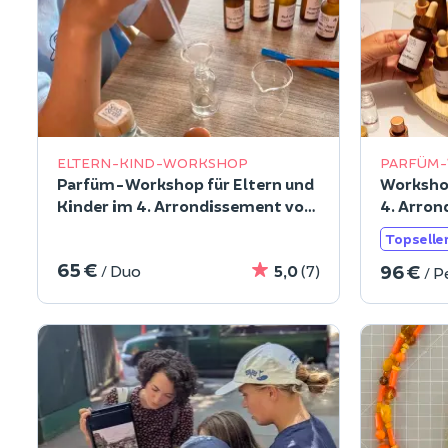
ELTERN-KIND-WORKSHOP
PARFÜM
Parfüm-Workshop für Eltern und
Worksho
Kinder im 4. Arrondissement von
4. Arron
Paris
Topselle
65 €
96 €
/ Duo
5,0
(7)
/ P