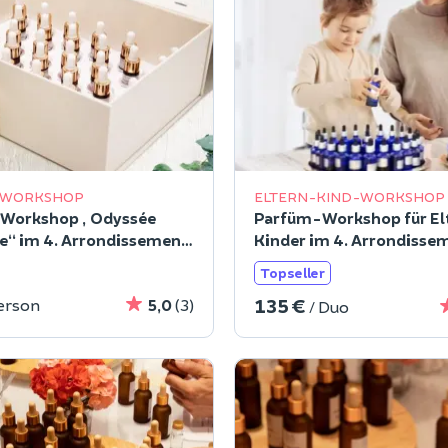
-WORKSHOP
ELTERN-KIND-WORKSHOP
Workshop „Odyssée
Parfüm-Workshop für El
e“ im 4. Arrondissement
Kinder im 4. Arrondisse
s
Paris
Topseller
135 €
erson
5,0
(3)
/ Duo