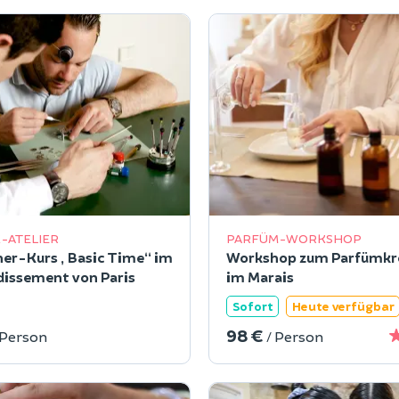
-ATELIER
PARFÜM-WORKSHOP
er-Kurs „Basic Time“ im
Workshop zum Parfümkr
dissement von Paris
im Marais
Sofort
Heute verfügbar
98 €
 Person
/ Person