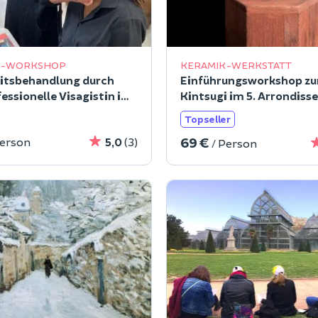
P-WORKSHOP
KERAMIK-WERKSTATT
itsbehandlung durch
Einführungsworkshop z
fessionelle Visagistin im
Kintsugi im 5. Arrondis
dissement von Paris
von Paris
Topseller
69 €
Person
5,0
(3)
/ Person