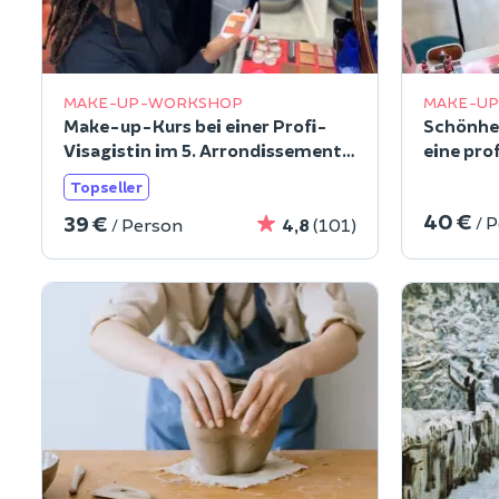
MAKE-UP-WORKSHOP
MAKE-U
Make-up-Kurs bei einer Profi-
Schönhe
Visagistin im 5. Arrondissement
eine pro
von Paris
5. Arron
Topseller
40 €
39 €
/ 
/ Person
4,8
(101)