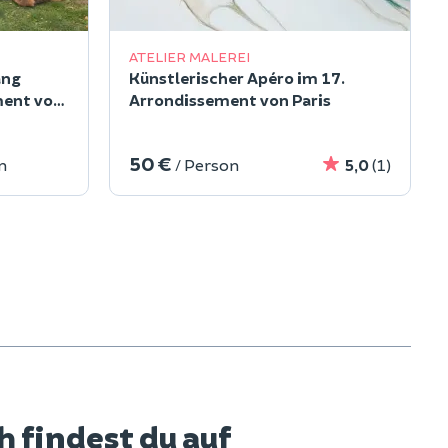
ATELIER MALEREI
ang
Künstlerischer Apéro im 17.
ment von
Arrondissement von Paris
50 €
n
/ Person
5,0
(1)
 findest du auf