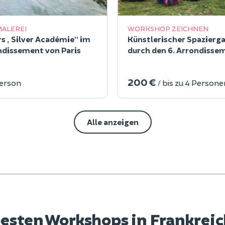
MALEREI
WORKSHOP ZEICHNEN
s „Silver Académie“ im
Künstlerischer Spazierg
ndissement von Paris
durch den 6. Arrondisse
Paris
200 €
Person
/ bis zu 4 Persone
Alle anzeigen
esten Workshops in Frankreich