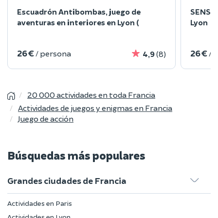
Escuadrón Antibombas, juego de
SENSAS:
aventuras en interiores en Lyon (
Lyon
26 €
26 €
/ persona
/ 
4,9
(8)
20 000 actividades en toda Francia
Actividades de juegos y enigmas en Francia
Juego de acción
Búsquedas más populares
Grandes ciudades de Francia
Actividades en Paris
Actividades en Lyon