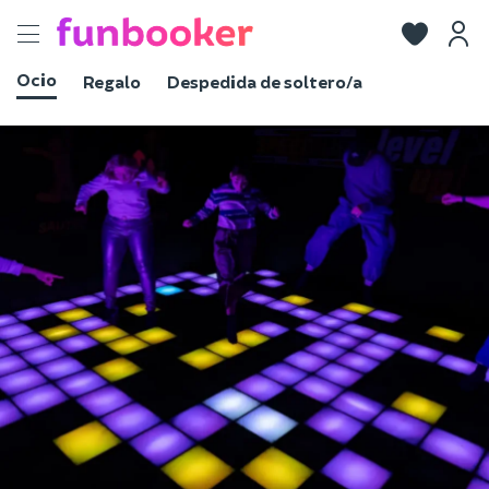
Toggle
navigation
Ocio
Regalo
Despedida de soltero/a
Ver fotos