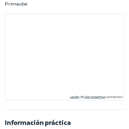
Primaube
Leaflet
|
©
OpenStreetMap
contributors
Información práctica