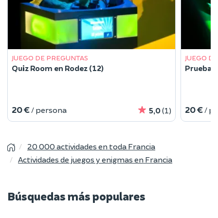
JUEGO DE PREGUNTAS
JUEGO D
Quiz Room en Rodez (12)
Prueba d
20 €
20 €
/ persona
/ p
5,0
(1)
20 000 actividades en toda Francia
Actividades de juegos y enigmas en Francia
Búsquedas más populares