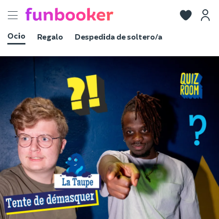
Toggle
navigation
Ocio
Regalo
Despedida de soltero/a
Ver fotos