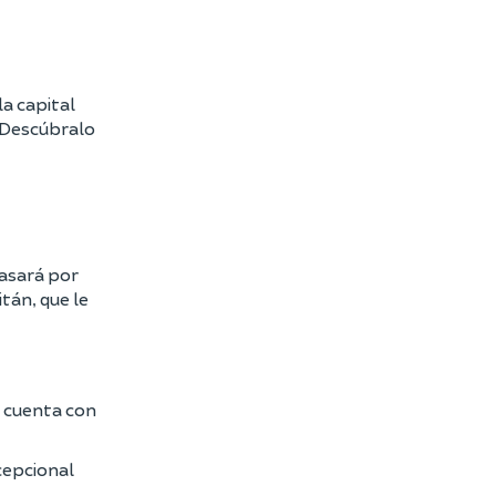
a capital
 ¡Descúbralo
Pasará por
itán, que le
n cuenta con
cepcional