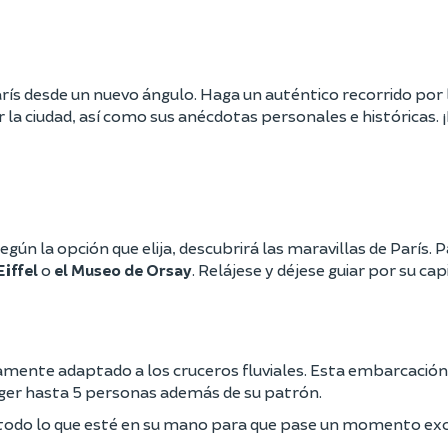
s desde un nuevo ángulo. Haga un auténtico recorrido por l
 la ciudad, así como sus anécdotas personales e históricas.
gún la opción que elija, descubrirá las maravillas de París. 
Eiffel
o
el Museo de Orsay
. Relájese y déjese guiar por su cap
amente adaptado a los cruceros fluviales. Esta embarcació
ger hasta 5 personas además de su patrón.
rá todo lo que esté en su mano para que pase un momento ex