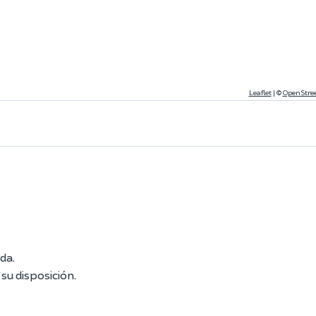
Leaflet
|
©
OpenStre
da.
su disposición.