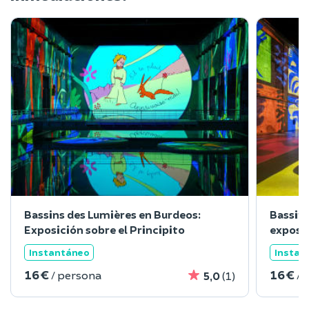
Bassins des Lumières en Burdeos:
Bassins
Exposición sobre el Principito
exposic
Instantáneo
Instan
16 €
16 €
/ persona
/ 
5,0
(1)