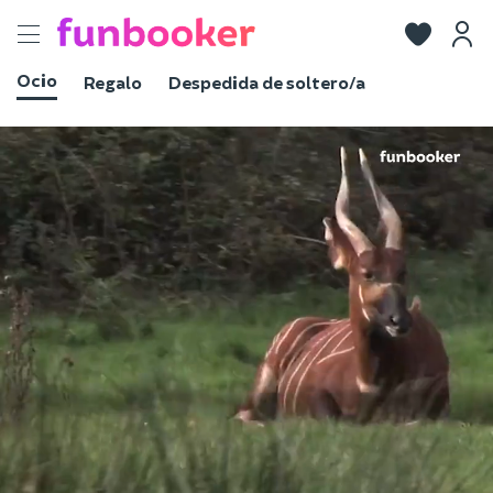
Toggle
navigation
Ocio
Regalo
Despedida de soltero/a
Ver fotos