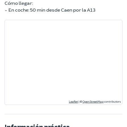
Cómo llegar:
- En coche: 50 min desde Caen por la A13
Leaflet
|
©
OpenStreetMap
contributors
Información práctica