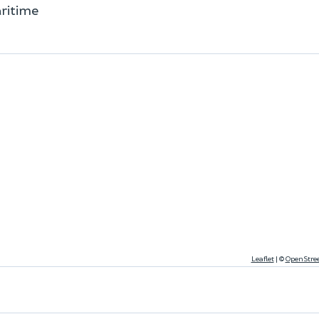
aritime
Leaflet
|
©
OpenStre