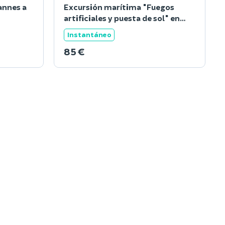
annes a
Excursión marítima "Fuegos
artificiales y puesta de sol" en
Cann
Instantáneo
85 €