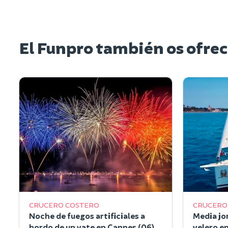
El Funpro también os ofrec
CRUCERO COSTERO
CRUCERO
Noche de fuegos artificiales a
Media jo
bordo de un yate en Cannes (06)
velero e