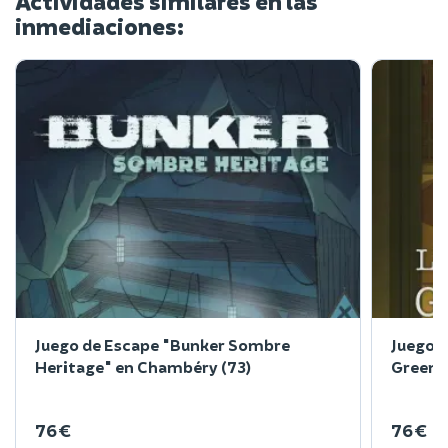
Actividades similares en las
inmediaciones:
Juego de Escape "Bunker Sombre
Juego d
Heritage" en Chambéry (73)
Greend
76 €
76 €