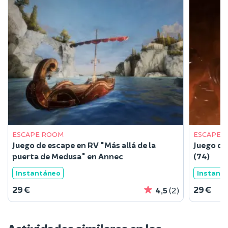
ESCAPE ROOM
ESCAPE 
Juego de escape en RV "Más allá de la
Juego de
puerta de Medusa" en Annec
(74)
Instantáneo
Instant
29 €
29 €
4,5
(2)