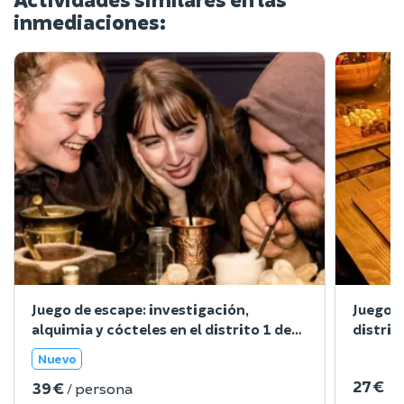
inmediaciones:
Juego de escape: investigación,
Juego d
alquimia y cócteles en el distrito 1 de
distrit
París
Nuevo
27 €
39 €
/ persona