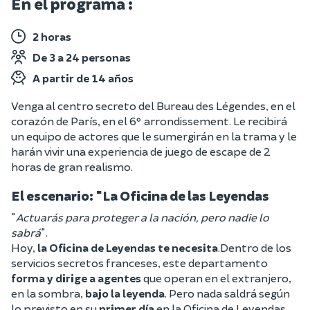
En el programa :
2 horas
De 3 a 24 personas
A partir de 14 años
Venga al centro secreto del Bureau des Légendes, en el
corazón de París, en el 6º arrondissement. Le recibirá
un equipo de actores que le sumergirán en la trama y le
harán vivir una experiencia de juego de escape de 2
horas de gran realismo.
El escenario: "La Oficina de las Leyendas
"
Actuarás para proteger a la nación, pero nadie lo
sabrá
".
Hoy,
la Oficina de Leyendas te necesita
.Dentro de los
servicios secretos franceses, este departamento
forma y dirige a agentes
que operan en el extranjero,
en la sombra,
bajo la leyenda
. Pero nada saldrá según
lo previsto en su
primer día
en la Oficina de Leyendas.