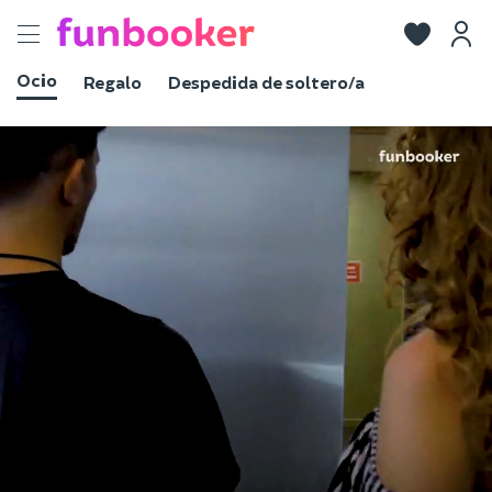
Toggle
navigation
Ocio
Regalo
Despedida de soltero/a
Ver fotos