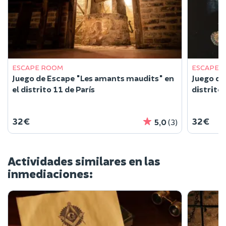
ESCAPE ROOM
ESCAPE 
Juego de Escape "Les amants maudits" en
Juego de
el distrito 11 de París
distrito 
32 €
32 €
5,0
(3)
Actividades similares en las
inmediaciones: