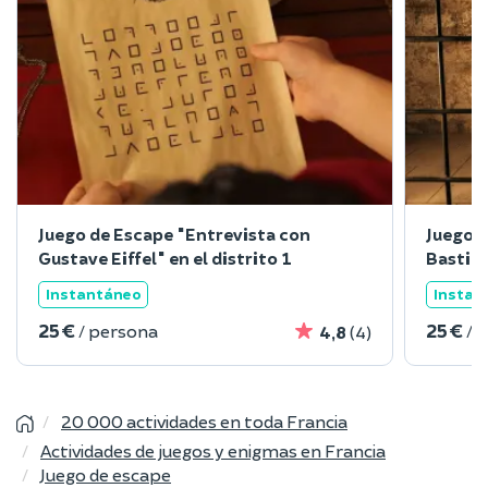
Juego de Escape "Entrevista con
Juego d
Gustave Eiffel" en el distrito 1
Bastill
Instantáneo
Instan
25 €
25 €
/ persona
/ 
4,8
(4)
20 000 actividades en toda Francia
Actividades de juegos y enigmas en Francia
Juego de escape