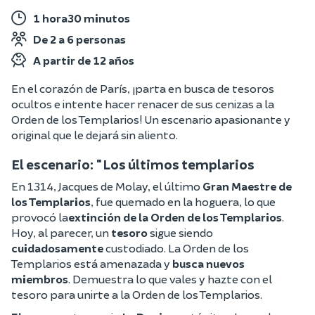
1 hora30 minutos
De 2 a 6 personas
A partir de 12 años
En el corazón de París, ¡parta en busca de tesoros
ocultos e intente hacer renacer de sus cenizas a la
Orden de los Templarios! Un escenario apasionante y
original que le dejará sin aliento.
El escenario: "Los últimos templarios
En 1314, Jacques de Molay, el último
Gran Maestre de
los Templarios
, fue quemado en la hoguera, lo que
provocó la
extinción de la Orden de los Templarios
.
Hoy, al parecer, un
tesoro
sigue siendo
cuidadosamente
custodiado. La Orden de los
Templarios está amenazada y
busca nuevos
miembros
. Demuestra lo que vales y hazte con el
tesoro para unirte a la Orden de los Templarios.