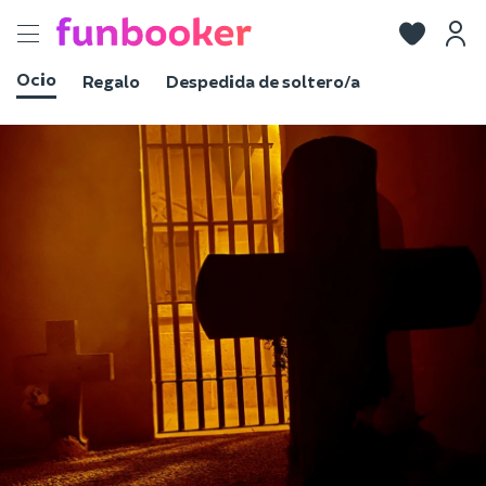
Toggle
navigation
Ocio
Regalo
Despedida de soltero/a
Ver fotos