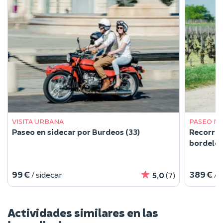
VISITA URBANA
PASEO N
Paseo en sidecar por Burdeos (33)
Recorrid
bordeles
99 €
389 €
/ sidecar
/ 
5,0
(7)
Actividades similares en las