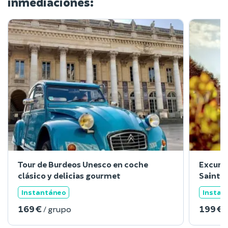
inmediaciones:
Tour de Burdeos Unesco en coche
Excursi
clásico y delicias gourmet
Saint E
Instantáneo
Instan
169 €
199 €
/ grupo