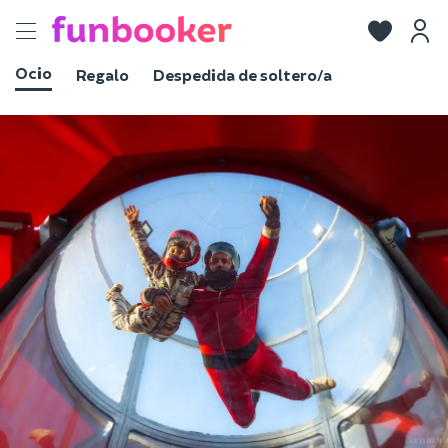
Toggle
navigation
Ocio
Regalo
Despedida de soltero/a
Ver fotos