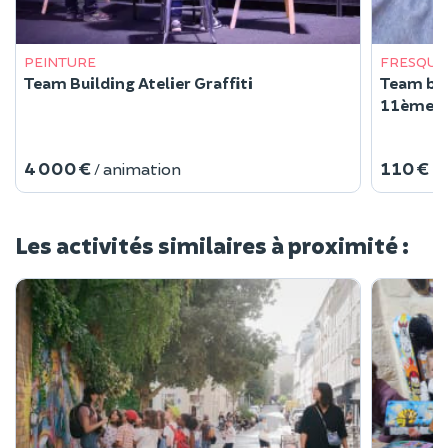
PEINTURE
FRESQUE
Team Building Atelier Graffiti
Team buil
11ème
4 000 €
110 €
/ animation
Les activités similaires à proximité :