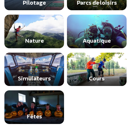
Pilotage
Parcs de loisirs
Nature
Aquatique
Simulateurs
Cours
Fêtes