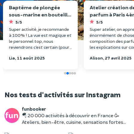
Baptême de plongée
Atelier création d
sous-marine en bouteille
parfum à Paris 4
à Fréjus
5/5
5/5
Super activité, je recommande
Super atelier, on appr
à 100% ! La vue est magique et
énormément de chose 
le personnel top, nous
composition des parf
reviendrons c’est certain (pour
les explications sur 
chercher nos alliances aussi 😂)
faire son parfum sont
Lia, 11 août 2025
Alison, 27 avril 2025
!
claires. Nous sommes 
avec nos 3 tests et no
parfum final, superbe
expérience !
Nos tests d'activités sur Instagram
funbooker
🪂 20 000 activités à découvrir en France 🥳
Ateliers, bien-être, cuisine, sensations fortes…