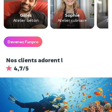
Gilles
Sophie
Je
Atelier béton
Atelier culinaire
Devenez Funpro
Nos clients adorent !
4,7/5