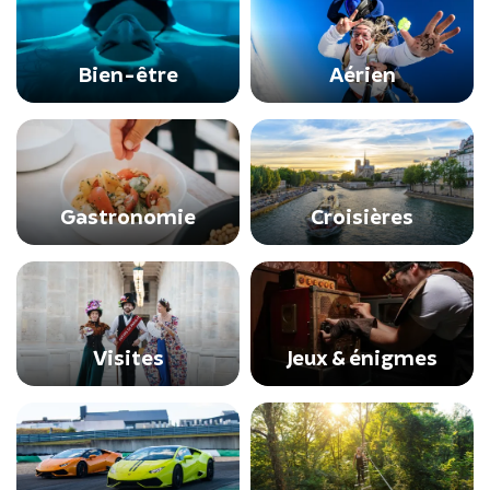
Bien-être
Aérien
Gastronomie
Croisières
Visites
Jeux & énigmes