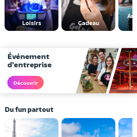
Ann
Loisirs
Cadeau
Événement
d’entreprise
Découvrir
Du fun partout