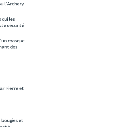
ou l'Archery
 qui les
ute sécurité
 d'un masque
chant des
ar Pierre et
s bougies et
 est à