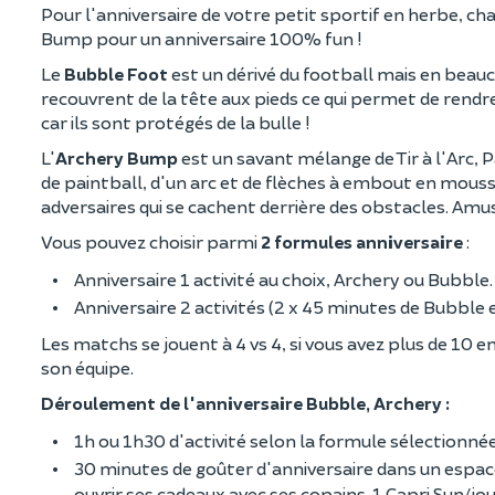
Pour l'anniversaire de votre petit sportif en herbe, c
Bump pour un anniversaire 100% fun !
Le
Bubble Foot
est un dérivé du football mais en beauco
recouvrent de la tête aux pieds ce qui permet de rendre
car ils sont protégés de la bulle !
L'
Archery Bump
est un savant mélange de Tir à l'Arc, 
de paintball, d'un arc et de flèches à embout en mous
adversaires qui se cachent derrière des obstacles. Amu
Vous pouvez choisir parmi
2 formules anniversaire
:
Anniversaire 1 activité au choix, Archery ou Bubble
Anniversaire 2 activités (2 x 45 minutes de Bubble
Les matchs se jouent à 4 vs 4, si vous avez plus de 10 e
son équipe.
Déroulement de l'anniversaire Bubble, Archery :
1h ou 1h30 d'activité selon la formule sélectionné
30 minutes de goûter d'anniversaire dans un espace
ouvrir ses cadeaux avec ses copains. 1 Capri Sun/jo