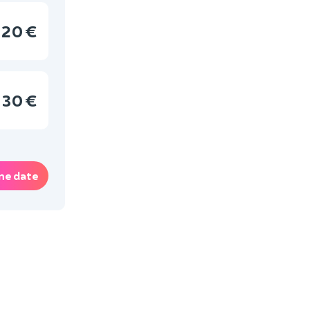
20 €
30 €
ne date