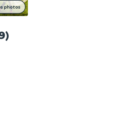
es photos
9)