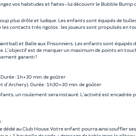
hangez vos habitudes et faites-lui découvrir le Bubble Bump 
up plus drôle et ludique. Les enfants sont équipés de bulles
 les contacts très rigolos : les joueurs sont propulsés en to
Paintball et Balle aux Prisonniers. Les enfants sont équipés
se. L'objectif est de marquer un maximum de points en tou
sement garanti !
. Durée : 1h+30 min. de goûter
 et d'Archery). Durée : 1h30+30 min. de goûter
nfants, un roulement sera instauré. L'activité est encadrée p
e.
 dédié au Club House. Votre enfant pourra ainsi souffler se
ueur + 1 bouteille de soda + dressage de table mais le gâteau