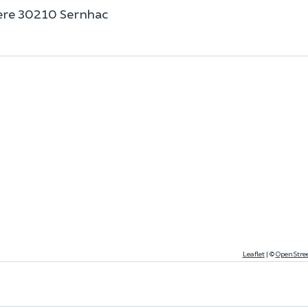
ière 30210 Sernhac
Leaflet
|
©
OpenStre