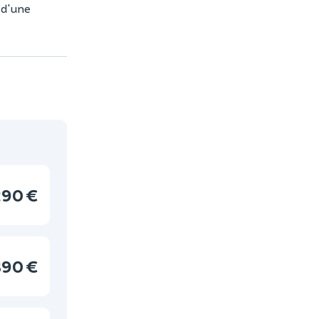
 d'une
290 €
390 €