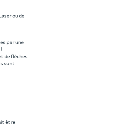
Laser ou de
les par une
!
et de flèches
ts sont
it être