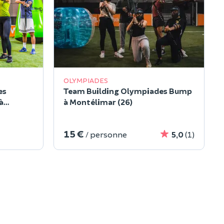
OLYMPIADES
es
Team Building Olympiades Bump
à
à Montélimar (26)
15 €
/ personne
5,0
(1)