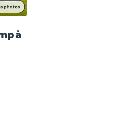
es photos
ump à