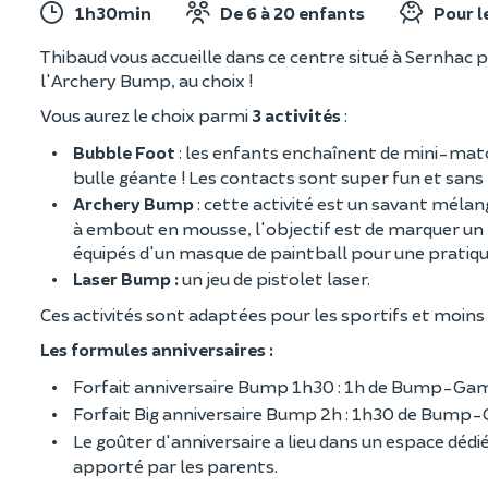
1h30min
De 6 à 20 enfants
Pour l
Thibaud vous accueille dans ce centre situé à Sernhac p
l'Archery Bump, au choix !
Vous aurez le choix parmi
3 activités
:
Bubble Foot
: les enfants enchaînent de mini-mat
bulle géante ! Les contacts sont super fun et sans 
Archery Bump
: cette activité est un savant mélang
à embout en mousse, l'objectif est de marquer un
équipés d'un masque de paintball pour une pratique
Laser Bump :
un jeu de pistolet laser.
Ces activités sont adaptées pour les sportifs et moins
Les formules anniversaires :
Forfait anniversaire Bump 1h30 : 1h de Bump-Game
Forfait Big anniversaire Bump 2h : 1h30 de Bump-
Le goûter d'anniversaire a lieu dans un espace dédi
apporté par les parents.