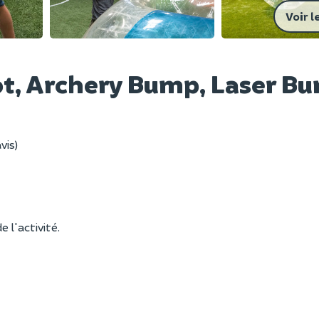
Voir l
ot, Archery Bump, Laser B
vis)
e l'activité.