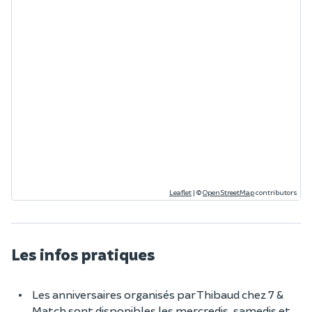
Leaflet
|
©
OpenStreetMap
contributors
Les infos pratiques
Les anniversaires organisés par Thibaud chez 7 &
Match sont disponibles les mercredis, samedis et