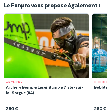
Le Funpro vous propose également :
ARCHERY
BUBBLE 
Archery Bump & Laser Bump à l'Isle-sur-
Bubble F
la-Sorgue (84)
260 €
260 €