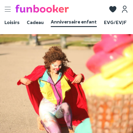
Toggle
navigation
Anniversaire enfant
Loisirs
Cadeau
EVG/EVJF
Voir les photos