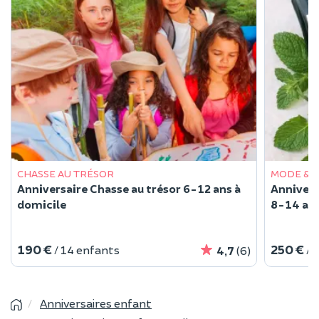
CHASSE AU TRÉSOR
MODE & 
Anniversaire Chasse au trésor 6-12 ans à
Annivers
domicile
8-14 ans
190 €
250 €
/ 14 enfants
/ 
4,7
(6)
Anniversaires enfant