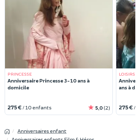
PRINCESSE
LOISIRS 
Anniversaire Princesse 3-10 ans à
Annivers
domicile
ans à dom
275 €
275 €
/ 10 enfants
/ 
5,0
(2)
Anniversaires enfant
Anniversaires enfants Film & Héros