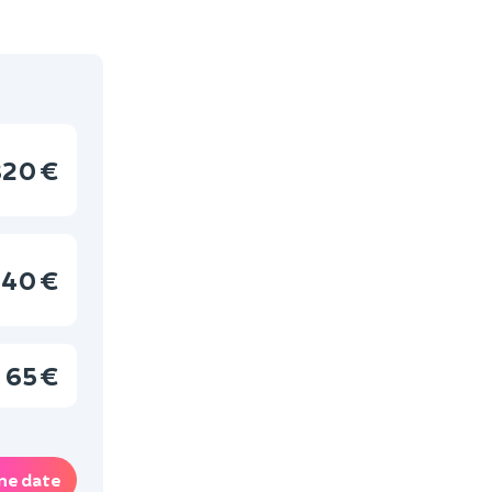
320 €
40 €
65 €
ne date