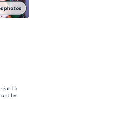
es photos
créatif à
ront les