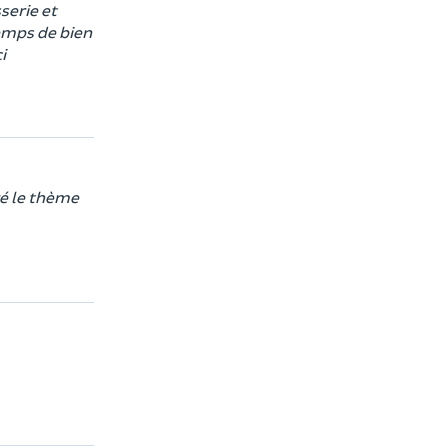
serie et
temps de bien
i
ré le thème