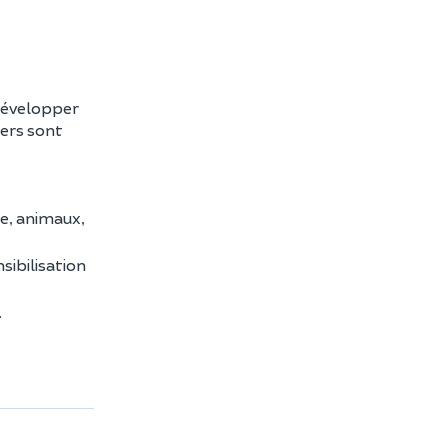
 développer
iers sont
ne, animaux,
sibilisation
.