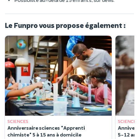
Le Funpro vous propose également :
SCIENCES
SCIENCES
Anniversaire sciences "Apprenti
Annivers
chimiste" 5 à 15 ans à domicile
5-12 ans