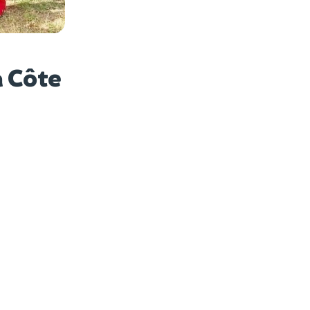
es photos
a Côte