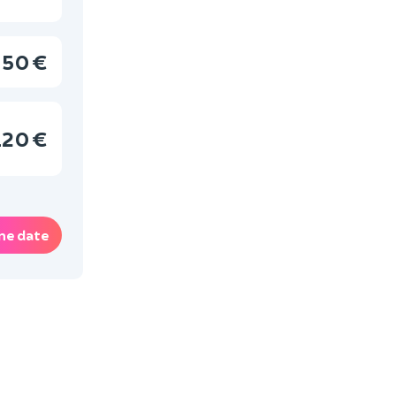
50 €
120 €
ne date