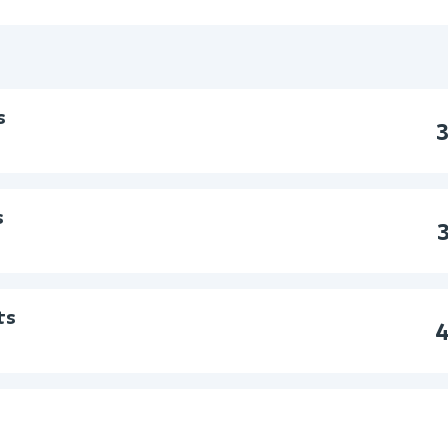
s
3
s
ts
4