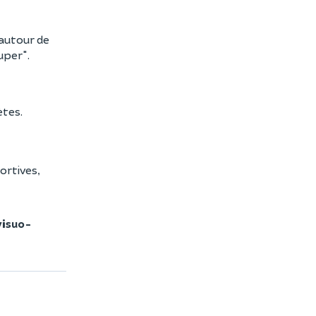
 autour de
uper".
ètes.
ortives,
visuo-