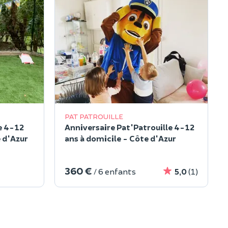
PAT PATROUILLE
e 4-12
Anniversaire Pat'Patrouille 4-12
e d'Azur
ans à domicile - Côte d'Azur
360 €
/ 6 enfants
5,0
(1)