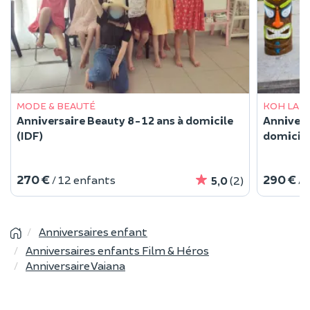
MODE & BEAUTÉ
KOH LAN
Anniversaire Beauty 8-12 ans à domicile
Annivers
(IDF)
domicile
270 €
290 €
/ 12 enfants
/ 
5,0
(2)
Anniversaires enfant
Anniversaires enfants Film & Héros
Anniversaire Vaiana