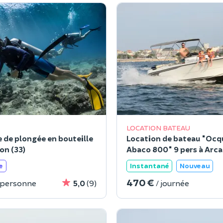
LOCATION BATEAU
de plongée en bouteille
Location de bateau "Ocq
on (33)
Abaco 800" 9 pers à Arc
(33)
e
Instantané
Nouveau
470 €
 personne
5,0
(9)
/ journée