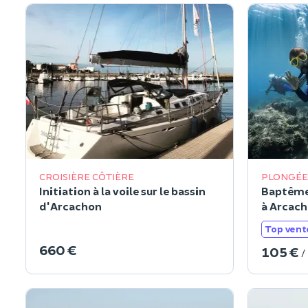
CROISIÈRE CÔTIÈRE
PLONGÉE
Initiation à la voile sur le bassin
Baptême 
d'Arcachon
à Arcach
Top vent
660 €
105 €
/