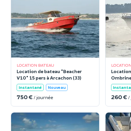
LOCATION BATEAU
LOCATION
Location de bateau "Beacher
Location
V10" 15 pers à Arcachon (33)
Ombrine 
(33)
Instantané
Nouveau
Instant
750 €
260 €
/ journée
/