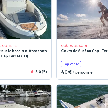
E CÔTIÈRE
COURS DE SURF
e sur le bassin d'Arcachon
Cours de Surf au Cap-Ferr
 Cap Ferret (33)
Top vente
40 €
5,0
(5)
/ personne