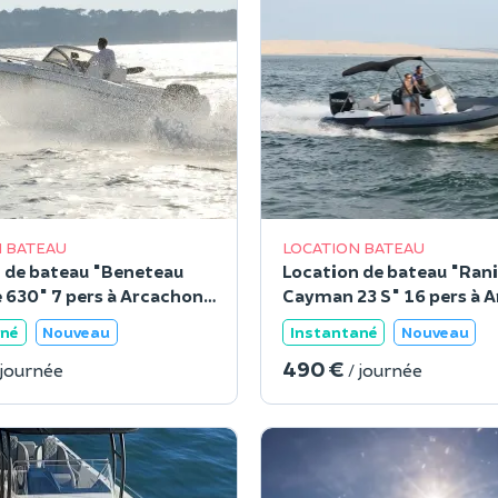
 BATEAU
LOCATION BATEAU
 de bateau "Beneteau
Location de bateau "Rani
630" 7 pers à Arcachon
Cayman 23 S" 16 pers à 
(33)
ané
Nouveau
Instantané
Nouveau
490 €
 journée
/ journée