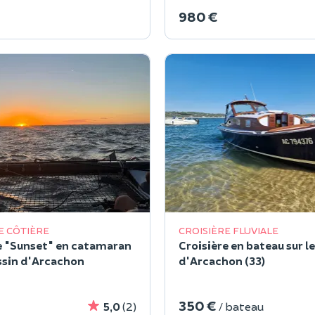
980 €
E CÔTIÈRE
CROISIÈRE FLUVIALE
e "Sunset" en catamaran
Croisière en bateau sur l
assin d'Arcachon
d'Arcachon (33)
350 €
5,0
(2)
/ bateau