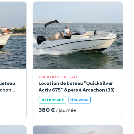
LOCATION BATEAU
ueteau
Location de bateau "QuickSilver
achon
Activ 675" 8 pers à Arcachon (33)
Instantané
Nouveau
380 €
/ journée