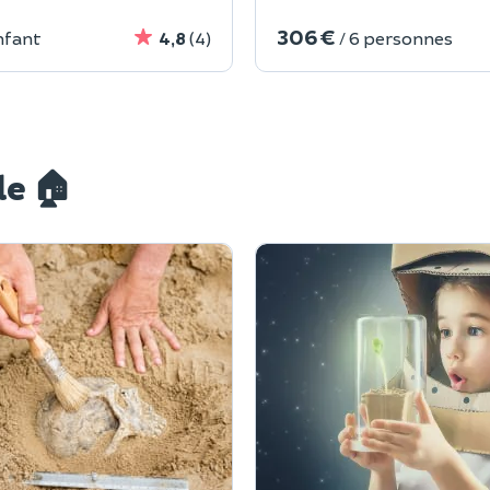
306 €
nfant
4,8
(4)
/ 6 personnes
le 🏠