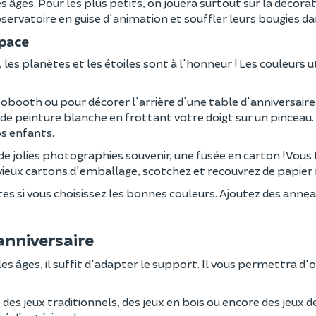
 âges. Pour les plus petits, on jouera surtout sur la décorat
servatoire en guise d'animation et souffler leurs bougies da
space
s planètes et les étoiles sont à l'honneur ! Les couleurs u
obooth ou pour décorer l'arrière d'une table d'anniversair
ns de peinture blanche en frottant votre doigt sur un pinceau
os enfants.
e jolies photographies souvenir, une fusée en carton ! Vous
ieux cartons d'emballage, scotchez et recouvrez de papier mâ
tes si vous choisissez les bonnes couleurs. Ajoutez des ann
anniversaire
les âges, il suffit d'adapter le support. Il vous permettra d
 des jeux traditionnels, des jeux en bois ou encore des jeux d