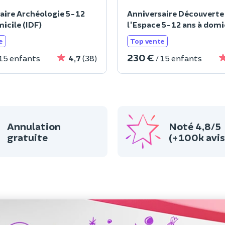
aire Archéologie 5-12
Anniversaire Découverte
icile (IDF)
l'Espace 5-12 ans à domi
e
Top vente
230 €
 15 enfants
4,7
(38)
/ 15 enfants
Annulation
Noté 4,8/5
gratuite
(+100k avis