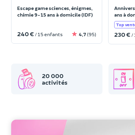
Escape game sciences, énigmes,
Annivers
chimie 9-15 ans à domicile (IDF)
ans à dom
Top vent
240 €
230 €
/ 15 enfants
4,7
(95)
/
20 000
activités