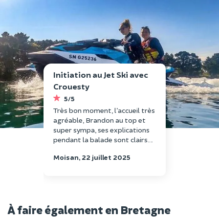
Initiation au Jet Ski avec
Crouesty
5/5
Très bon moment, l’accueil très
agréable, Brandon au top et
super sympa, ses explications
pendant la balade sont clairs.
Les jets sont neufs, je
Moisan, 22 juillet 2025
recommande vivement Espace
Crouesty.
À faire également en Bretagne