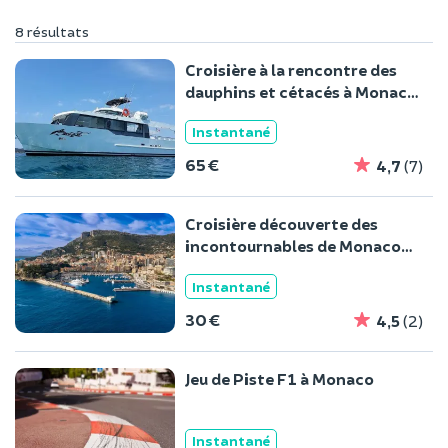
8 résultats
Croisière à la rencontre des
dauphins et cétacés à Monaco
(98)
Instantané
65 €
4,7
(7)
Croisière découverte des
incontournables de Monaco
(98)
Instantané
30 €
4,5
(2)
Jeu de Piste F1 à Monaco
Instantané