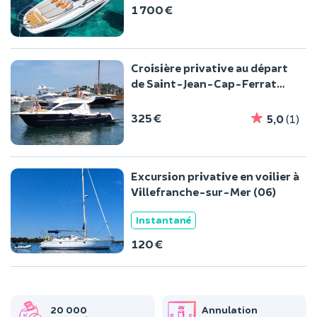
1 700 €
Croisière privative au départ
de Saint-Jean-Cap-Ferrat
(06)
325 €
5,0
(1)
Excursion privative en voilier à
Villefranche-sur-Mer (06)
Instantané
120 €
20 000
Annulation