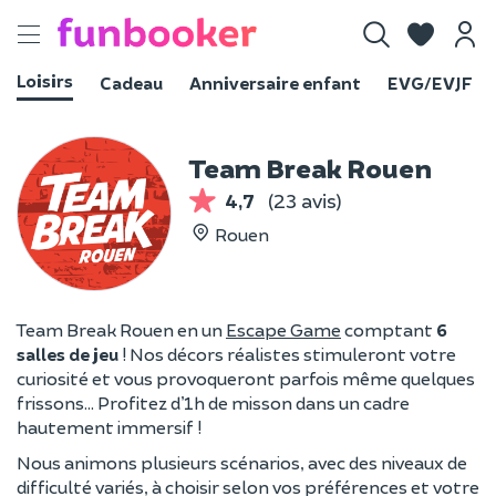
Toggle
navigation
Loisirs
Cadeau
Anniversaire enfant
EVG/EVJF
Team Break Rouen
4,7
(23 avis)
Rouen
Team Break Rouen en un
Escape Game
comptant
6
salles de jeu
! Nos décors réalistes stimuleront votre
curiosité et vous provoqueront parfois même quelques
frissons… Profitez d’1h de misson dans un cadre
hautement immersif !
Nous animons plusieurs scénarios, avec des niveaux de
difficulté variés, à choisir selon vos préférences et votre