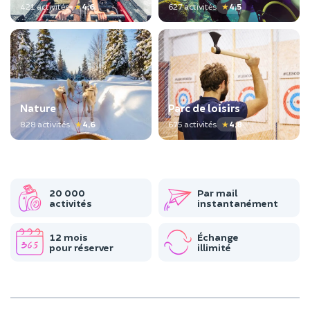
421 activités
★
4,6
627 activités
★
4,5
Nature
Parc de loisirs
828 activités
★
4,6
675 activités
★
4,8
20 000
Par mail
activités
instantanément
12 mois
Échange
pour réserver
illimité