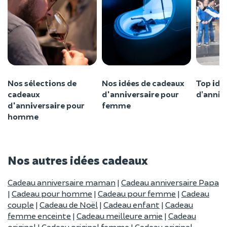
Nos sélections de
Nos idées de cadeaux
Top idé
cadeaux
d'anniversaire pour
d’annive
d'anniversaire pour
femme
homme
Nos autres idées cadeaux
Cadeau anniversaire maman
|
Cadeau anniversaire Papa
|
Cadeau pour homme
|
Cadeau pour femme
|
Cadeau
couple
|
Cadeau de Noël
|
Cadeau enfant
|
Cadeau
femme enceinte
|
Cadeau meilleure amie
|
Cadeau
original
|
Cadeau original femme
|
Cadeau original