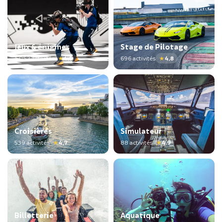
Jeux & énigmes
Stage de Pilotage
1 052 activités
★
4,9
696 activités
★
4,8
Croisières
Simulateur
539 activités
★
4,7
88 activités
★
4,9
Billetterie
Aquatique