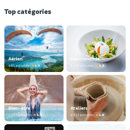
Top catégories
Aérien
Gastronomie
481 activités
★
4,9
1 427 activités
★
4,8
Bien-être
Ateliers
1 267 activités
★
4,7
2 533 activités
★
4,8