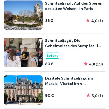
Schnitzeljagd „Auf den Spuren
des alten Weisen“ in Paris
15 €
4,0
(1)
Schnitzeljagd „Die
Geheimnisse des Sumpfes“ im
4. Arrondissement von Paris
Sofort
80 €
4,8
(19)
Digitale Schnitzeljagd im
Marais-Viertel im 4.
Arrondissement von Paris
90 €
5,0
(1)