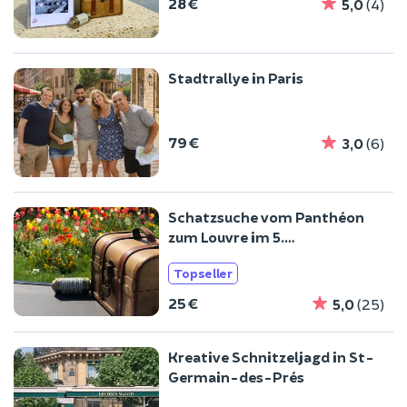
28 €
5,0
(4)
Stadtrallye in Paris
79 €
3,0
(6)
Schatzsuche vom Panthéon
zum Louvre im 5.
Arrondissement von Paris
Topseller
25 €
5,0
(25)
Kreative Schnitzeljagd in St-
Germain-des-Prés