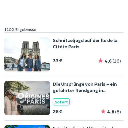
1102 Ergebnisse
Schnitzeljagd auf der Île de la
Cité in Paris
33 €
4,6
(16)
Die Ursprünge von Paris – ein
geführter Rundgang in
virtueller Realität
Sofort
28 €
4,8
(8)