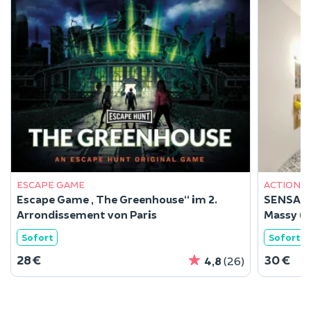
ESCAPE GAME
ACTION 
Escape Game „The Greenhouse“ im 2.
SENSAS: 
Arrondissement von Paris
Massy (9
Sofort
Sofort
28 €
30 €
4,8
(26)