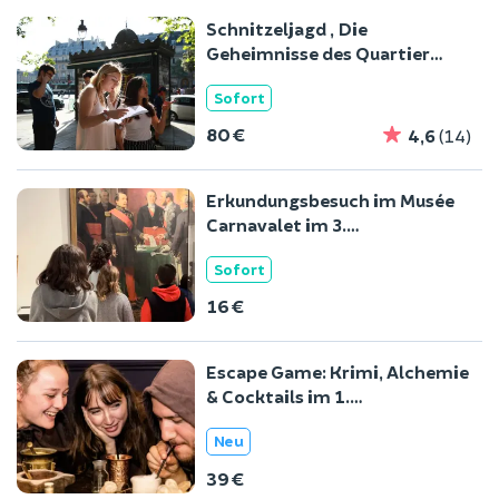
Schnitzeljagd „Die
Geheimnisse des Quartier
Latin“ im 6. Arrondissement
Sofort
von Paris
80 €
4,6
(14)
Erkundungsbesuch im Musée
Carnavalet im 3.
Arrondissement von Paris
Sofort
16 €
Escape Game: Krimi, Alchemie
& Cocktails im 1.
Arrondissement von Paris
Neu
39 €