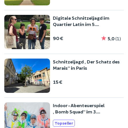
Digitale Schnitzeljagd im
Quartier Latin im 5.
Arrondissement von Paris
90 €
5,0
(1)
Schnitzeljagd „Der Schatz des
Marais“ in Paris
15 €
Indoor-Abenteuerspiel
„Bomb Squad“ im 3.
Arrondissement von Paris
Topseller