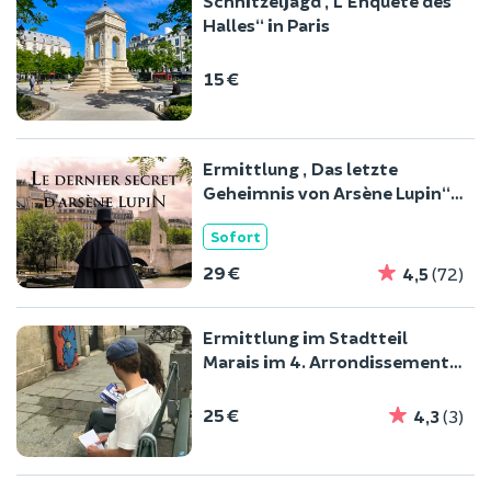
Schnitzeljagd „L'Enquête des
Halles“ in Paris
15 €
Ermittlung „Das letzte
Geheimnis von Arsène Lupin“
in Paris
Sofort
29 €
4,5
(72)
Ermittlung im Stadtteil
Marais im 4. Arrondissement
von Paris
25 €
4,3
(3)