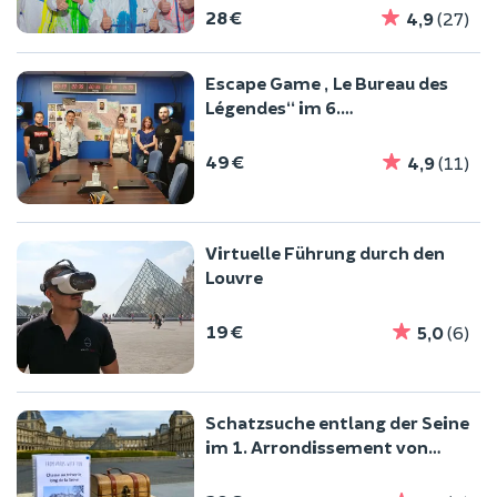
28 €
4,9
(27)
Escape Game „Le Bureau des
Légendes“ im 6.
Arrondissement von Paris
49 €
4,9
(11)
Virtuelle Führung durch den
Louvre
19 €
5,0
(6)
Schatzsuche entlang der Seine
im 1. Arrondissement von
Paris