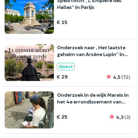
Speurtocht „L'Enquête des
Halles“ in Parijs
€ 15
Onderzoek naar „Het laatste
geheim van Arsène Lupin“ in
Parijs
Direct
€ 29
4,5
(72)
Onderzoek in de wijk Marais in
het 4e arrondissement van
Parijs
€ 25
4,3
(3)