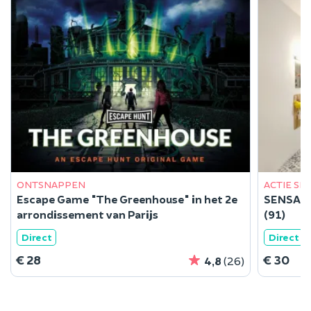
ONTSNAPPEN
ACTIE SP
Escape Game "The Greenhouse" in het 2e
SENSAS: 
arrondissement van Parijs
(91)
Direct
Direct
€ 28
€ 30
4,8
(26)