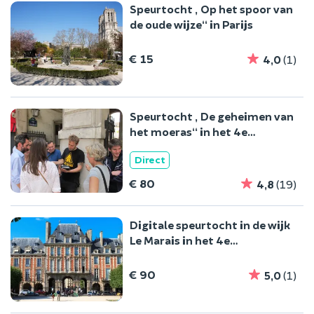
Speurtocht „Op het spoor van
de oude wijze“ in Parijs
€ 15
4,0
(1)
Speurtocht „De geheimen van
het moeras“ in het 4e
arrondissement van Parijs
Direct
€ 80
4,8
(19)
Digitale speurtocht in de wijk
Le Marais in het 4e
arrondissement van Parijs
€ 90
5,0
(1)