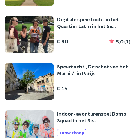
Digitale speurtocht in het
Quartier Latin in het 5e
arrondissement van Parijs
€ 90
5,0
(1)
Speurtocht „De schat van het
Marais“ in Parijs
€ 15
Indoor-avonturenspel Bomb
Squad in het 3e
arrondissement van Parijs
Topverkoop