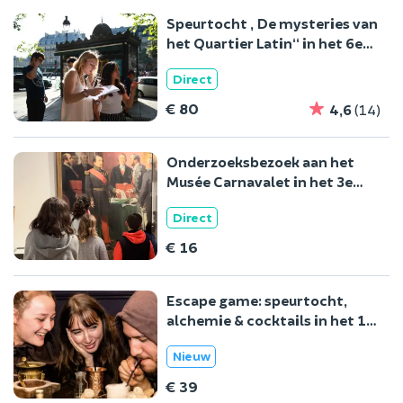
Speurtocht „De mysteries van
het Quartier Latin“ in het 6e
arrondissement van Parijs
Direct
€ 80
4,6
(14)
Onderzoeksbezoek aan het
Musée Carnavalet in het 3e
arrondissement van Parijs
Direct
€ 16
Escape game: speurtocht,
alchemie & cocktails in het 1e
arrondissement van Parijs
Nieuw
€ 39