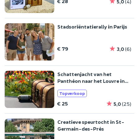
€ 28
5,0
(4)
Stadsoriëntatierally in Parijs
€ 79
3,0
(6)
Schattenjacht van het
Panthéon naar het Louvre in
het 5e arrondissement van
Topverkoop
Parijs
€ 25
5,0
(25)
Creatieve speurtocht in St-
Germain-des-Prés