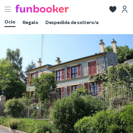
Toggle
navigation
Ocio
Regalo
Despedida de soltero/a
Ver fotos