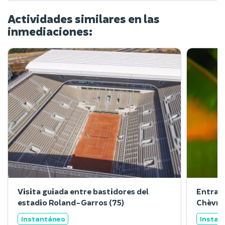
Actividades similares en las
inmediaciones:
Visita guiada entre bastidores del
Entrada
estadio Roland-Garros (75)
Chèvre
Instantáneo
Instan