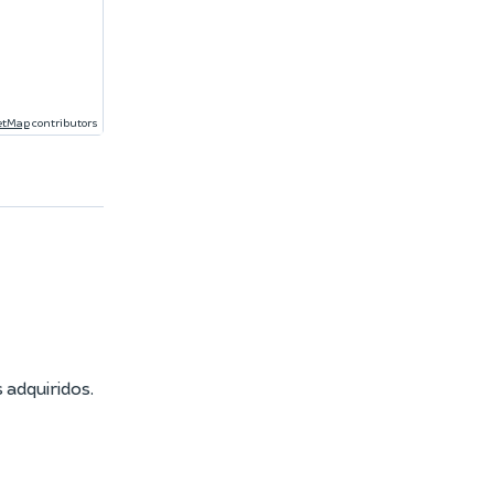
etMap
contributors
 adquiridos.