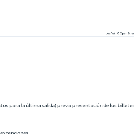
Leaflet
|
©
OpenStre
s para la última salida) previa presentación de los billetes
 excepciones.