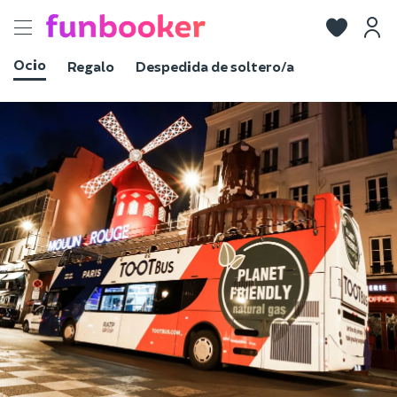
Toggle
navigation
Ocio
Regalo
Despedida de soltero/a
Ver fotos