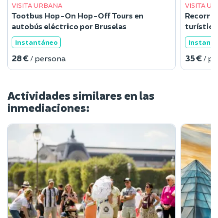
VISITA URBANA
VISITA U
Tootbus Hop-On Hop-Off Tours en
Recorrid
autobús eléctrico por Bruselas
turístic
Instantáneo
Instant
28 €
35 €
/ persona
/ p
Actividades similares en las
inmediaciones: