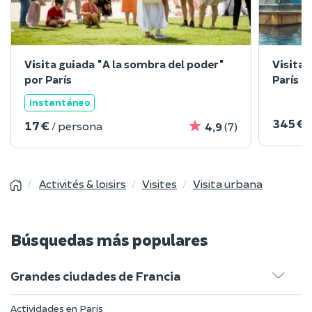
Visita guiada "A la sombra del poder"
Visita 
por París
París
Instantáneo
345 €
17 €
/ persona
4,9
(7)
Activités & loisirs
Visites
Visita urbana
Búsquedas más populares
Grandes ciudades de Francia
Actividades en Paris